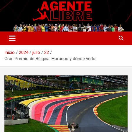
Saltar
al
contenido
La nueva generación del periodismo deportivo.
Agente Libre Digital
Inicio
2024
julio
22
Gran Premio de Bélgica: Horarios y dónde verlo