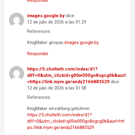
Responder
images.google.by
dice:
12 de julio de 2026 a las 01:29
References:
KingMaker giropay
images.google.by
Responder
https://5.cholteth.com/index/d1?
diff=0&utm_clickid=g00w000go8sgcg0k&aurl
=https://link.mym.ge/andy2166883529
dice:
12 de julio de 2026 a las 01:58
References:
KingMaker einzahlung gebühren
https://5.cholteth.com/index/d1?
diff=0&utm_clickid=g00w000go8sgcg0k&aurl=htt
ps://link.mym.ge/andy2166883529