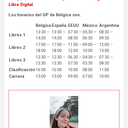
Libre Digital
.
Los horarios del GP de Bélgica son:
Bélgica
España
EEUU
México
Argentina
13:30 –
13:30 –
07:30 –
05:30 –
08:30 –
Libres 1
14:30
14:30
08:30
06:30
09:30
17:00 –
17:00 –
11:00 –
09:00 –
12:00 –
Libres 2
18:00
18:00
12:00
10:00
13:00
12:30 –
12:30 –
06:30 –
04:30 –
07:30 –
Libres 3
13:30
13:30
07:30
05:30
08:30
Clasificación
16:00
16:00
10:00
08:00
11:00
Carrera
15:00
15:00
09:00
07:00
10:00