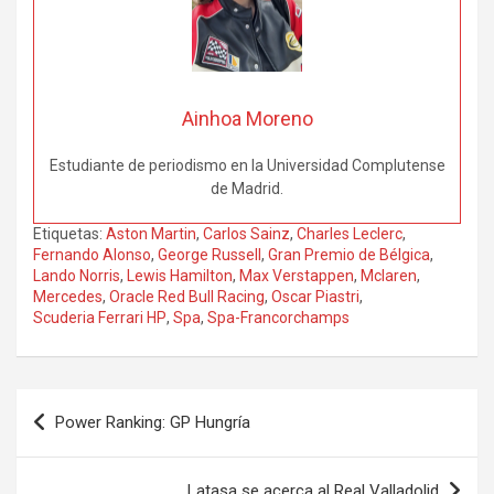
Ainhoa Moreno
Estudiante de periodismo en la Universidad Complutense
de Madrid.
Etiquetas:
Aston Martin
,
Carlos Sainz
,
Charles Leclerc
,
Fernando Alonso
,
George Russell
,
Gran Premio de Bélgica
,
Lando Norris
,
Lewis Hamilton
,
Max Verstappen
,
Mclaren
,
Mercedes
,
Oracle Red Bull Racing
,
Oscar Piastri
,
Scuderia Ferrari HP
,
Spa
,
Spa-Francorchamps
Navegación
Power Ranking: GP Hungría
de
entradas
Latasa se acerca al Real Valladolid