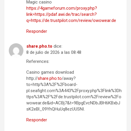
Magic casino
https://4gameforum.com/proxy.php?
link=https://pdaf.awi.de/trac/search?
q=https://de.trustpilot.com/review/owowear.de
Responder
share.pho.to
dice:
8 de julio de 2026 a las 08:48
References:
Casino games download
http://
share.pho.to
/away?
to=http%3A%2F%2Fboard-
pl.seafight.com%3A443%2Fproxy.php%3Flink%3Dh
ttps%3A%2F%2Fde.trustpilot.com%2Freview%2Fo
wowear.de&id=ACBj7&t=9BpgEvcNDbJBH6KBxbJ
sK2eBl_09YhQHuUq8ezUUSNI.
Responder