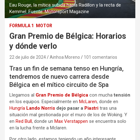
Eau Rouge, la mítica subida hacia Radillon y la recta de
Kemmel. Fuente: Motorsport Magazine
FORMULA 1
MOTOR
Gran Premio de Bélgica: Horarios
y dónde verlo
22 de julio de 2024
Ainhoa Moreno
101 comentarios
Tras un fin de semana tenso en Hungría,
tendremos de nuevo carrera desde
Bélgica en el mítico circuito de Spa
Llegamos al
Gran Premio de Bélgica
con mucha
tensión
en los equipos. Especialmente en
McLaren
, donde en
Hungría
Lando Norris
dejo pasar a
Piastri
tras una
situación mal gestionada por el muro de los de Woking. Y
en
Red Bull
, donde un
Max Verstappen
se encuentra solo
en la lucha frente a Mclaren.
Por otro lado, estamos teniendo un año interesante.