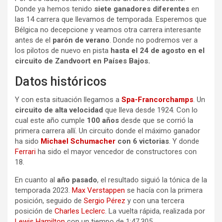
Donde ya hemos tenido
siete ganadores diferentes
en
las 14 carrera que llevamos de temporada. Esperemos que
Bélgica no decepcione y veamos otra carrera interesante
antes de el
parón de verano
. Donde no podremos ver a
los pilotos de nuevo en pista
hasta el 24 de agosto en el
circuito de Zandvoort en Países Bajos.
Datos históricos
Y con esta situación llegamos a
Spa-Francorchamps
. Un
circuito de alta velocidad
que lleva desde 1924. Con lo
cual este año cumple
100 años
desde que se corrió la
primera carrera allí. Un circuito donde el máximo ganador
ha sido
Michael Schumacher
con 6 victorias
. Y donde
Ferrari
ha sido el mayor vencedor de constructores con
18.
En cuanto al
año pasado
, el resultado siguió la tónica de la
temporada 2023.
Max Verstappen
se hacía con la primera
posición, seguido de
Sergio Pérez
y con una tercera
posición de
Charles Leclerc
. La vuelta rápida, realizada por
Lewis Hamilton
con un tiempo de 1:47.305.