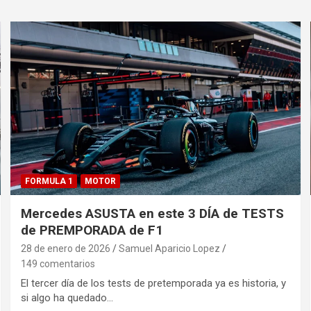
FORMULA 1
MOTOR
Mercedes ASUSTA en este 3 DÍA de TESTS
de PREMPORADA de F1
28 de enero de 2026
Samuel Aparicio Lopez
149 comentarios
El tercer día de los tests de pretemporada ya es historia, y
si algo ha quedado…