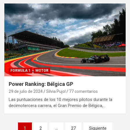
FORMULA 1
MOTOR
Power Ranking: Bélgica GP
29 de julio de 2024
Silvia Pujol
77 comentarios
Las puntuaciones de los 10 mejores pilotos durante la
decimotercera carrera, el Gran Premio de Bélgica,…
Paginación
1
2
…
27
Siguiente