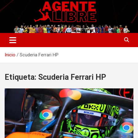
Saltar
al
contenido
La nueva generación del periodismo deportivo.
Agente Libre Digital
Inicio
Scuderia Ferrari HP
Etiqueta:
Scuderia Ferrari HP