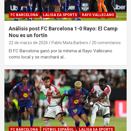
FC BARCELONA
LALIGA EA SPORTS
RAYO VALLECANO
Análisis post FC Barcelona 1-0 Rayo: El Camp
Nou es un fortín
22 de marzo de 2026
Pablo Mata Barbero
20 comentarios
El FC Barcelona ganó por la mínima al Rayo Vallecano
como local y se marchará al…
FC BARCELONA
FÚTBOL ESPAÑOL
LALIGA EA SPORTS