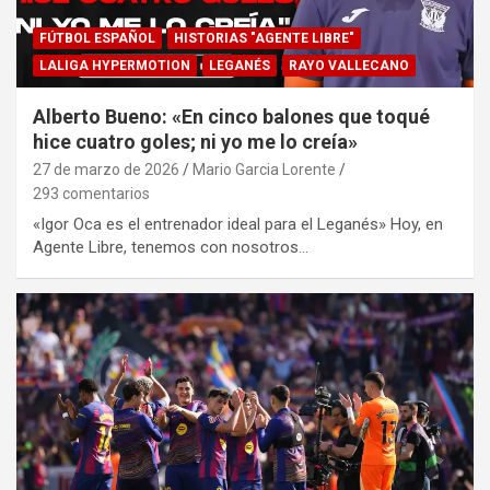
FÚTBOL ESPAÑOL
HISTORIAS "AGENTE LIBRE"
LALIGA HYPERMOTION
LEGANÉS
RAYO VALLECANO
Alberto Bueno: «En cinco balones que toqué
hice cuatro goles; ni yo me lo creía»
27 de marzo de 2026
Mario Garcia Lorente
293 comentarios
«Igor Oca es el entrenador ideal para el Leganés» Hoy, en
Agente Libre, tenemos con nosotros…