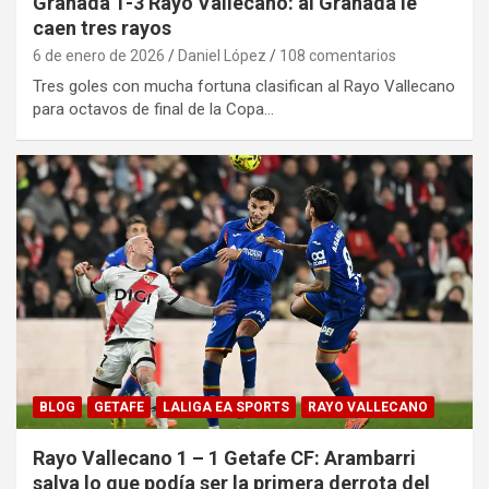
Granada 1-3 Rayo Vallecano: al Granada le
caen tres rayos
6 de enero de 2026
Daniel López
108 comentarios
Tres goles con mucha fortuna clasifican al Rayo Vallecano
para octavos de final de la Copa…
BLOG
GETAFE
LALIGA EA SPORTS
RAYO VALLECANO
Rayo Vallecano 1 – 1 Getafe CF: Arambarri
salva lo que podía ser la primera derrota del