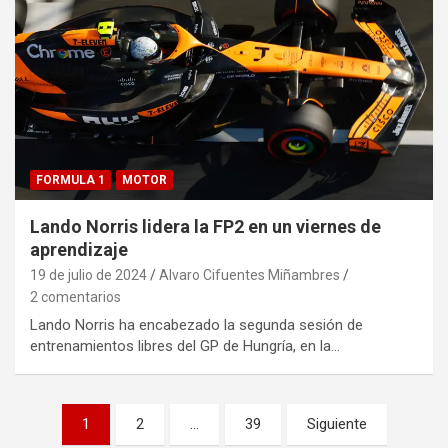
FORMULA 1
MOTOR
Lando Norris lidera la FP2 en un viernes de
aprendizaje
19 de julio de 2024
Alvaro Cifuentes Miñambres
2 comentarios
Lando Norris ha encabezado la segunda sesión de
entrenamientos libres del GP de Hungría, en la…
Paginación
1
2
…
39
Siguiente