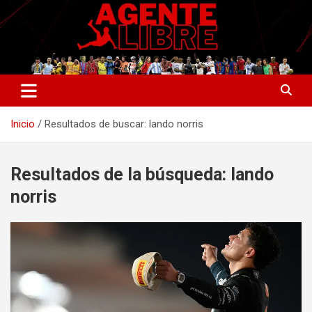
Saltar
al
contenido
La nueva generación del periodismo deportivo.
Agente Libre Digital
Inicio
Resultados de buscar: lando norris
Resultados de la búsqueda:
lando
norris