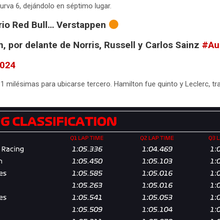
curva 6, dejándolo en séptimo lugar.
orio Red Bull… Verstappen
, por delante de Norris, Russell y Carlos Sainz
#Au
2024
 milésimas para ubicarse tercero. Hamilton fue quinto y Leclerc, tras