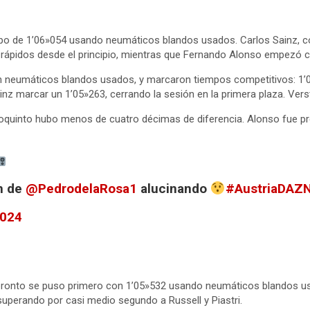
po de 1’06»054 usando neumáticos blandos usados. Carlos Sainz, con
rápidos desde el principio, mientras que Fernando Alonso empezó c
 neumáticos blandos usados, y marcaron tiempos competitivos: 1’0
nz marcar un 1’05»263, cerrando la sesión en la primera plaza. Vers
imoquinto hubo menos de cuatro décimas de diferencia. Alonso fue p
ón de
@PedrodelaRosa1
alucinando
#AustriaDAZ
2024
pronto se puso primero con 1’05»532 usando neumáticos blandos u
superando por casi medio segundo a Russell y Piastri.