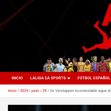
Saltar
al
contenido
La nueva generación del periodismo deportivo.
Agente Libre Digital
INICIO
LALIGA EA SPORTS
FÚTBOL ESPAÑOL
Inicio
2024
junio
29
Un Verstappen incontestable sigue d