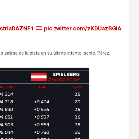
striaDAZNF1
pic.twitter.com/zKDUazBGiA
 salirse de la pista en su último intento, sexto. Pérez,