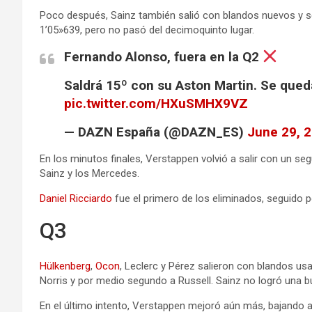
Poco después, Sainz también salió con blandos nuevos y s
1’05»639, pero no pasó del decimoquinto lugar.
Fernando Alonso, fuera en la Q2
Saldrá 15º con su Aston Martin. Se que
pic.twitter.com/HXuSMHX9VZ
— DAZN España (@DAZN_ES)
June 29, 
En los minutos finales, Verstappen volvió a salir con un s
Sainz y los Mercedes.
Daniel Ricciardo
fue el primero de los eliminados, seguido 
Q3
Hülkenberg
,
Ocon
, Leclerc y Pérez salieron con blandos u
Norris y por medio segundo a Russell. Sainz no logró una 
En el último intento, Verstappen mejoró aún más, bajando 