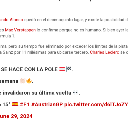
ando Alonso
quedó en el decimoquinto lugar, y existe la posibilidad 
ues
Max Verstappen
lo confirma porque no es humano. Si bien ayer l
rmula 1.
a, pero su tiempo fue eliminado por exceder los límites de la pista,
 Sainz por 11 milésimas para ubicarse tercero.
Charles Leclerc
se c
 SE HACE CON LA POLE
.
e semana
.
e invalidaron su última vuelta
.
o 15°
.
#F1
#AustrianGP
pic.twitter.com/d6lTJoZY
une 29, 2024