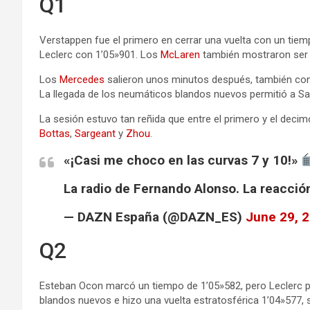
Q1
Verstappen fue el primero en cerrar una vuelta con un tiem
Leclerc con 1’05»901. Los
McLaren
también mostraron ser 
Los
Mercedes
salieron unos minutos después, también con
La llegada de los neumáticos blandos nuevos permitió a Sai
La sesión estuvo tan reñida que entre el primero y el dec
Bottas
,
Sargeant
y
Zhou
.
«¡Casi me choco en las curvas 7 y 10!»
La radio de Fernando Alonso. La reacci
— DAZN España (@DAZN_ES)
June 29, 
Q2
Esteban Ocon marcó un tiempo de 1’05»582, pero Leclerc 
blandos nuevos e hizo una vuelta estratosférica 1’04»577, 