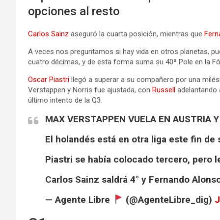
opciones al resto
Carlos Sainz
aseguró la cuarta posición, mientras que
Fern
A veces nos preguntamos si hay vida en otros planetas, p
cuatro décimas, y de esta forma suma su 40ª Pole en la Fó
Oscar Piastri
llegó a superar a su compañero por una milésim
Verstappen y Norris fue ajustada, con
Russell
adelantando a
último intento de la Q3.
MAX VERSTAPPEN VUELA EN AUSTRIA Y
El holandés está en otra liga este fin d
Piastri se había colocado tercero, pero l
Carlos Sainz saldrá 4° y Fernando Alons
— Agente Libre
(@AgenteLibre_dig)
J