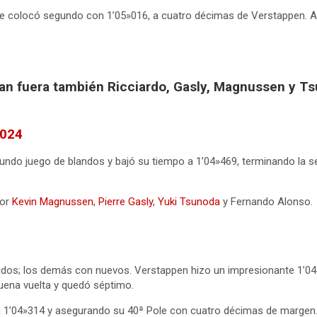
e colocó segundo con 1’05»016, a cuatro décimas de Verstappen. A
dan fuera también Ricciardo, Gasly, Magnussen y 
2024
egundo juego de blandos y bajó su tiempo a 1’04»469, terminando la
por
Kevin Magnussen
,
Pierre Gasly
,
Yuki Tsunoda
y Fernando Alonso.
sados; los demás con nuevos. Verstappen hizo un impresionante 1’04
buena vuelta y quedó séptimo.
a 1’04»314 y asegurando su 40ª Pole con cuatro décimas de margen. 