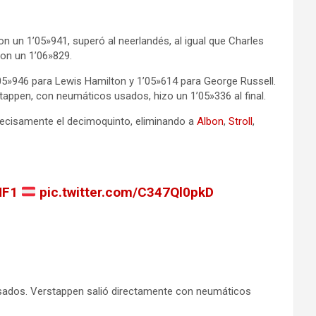
 un 1’05»941, superó al neerlandés, al igual que Charles
on un 1’06»829.
5»946 para Lewis Hamilton y 1’05»614 para George Russell.
tappen, con neumáticos usados, hizo un 1’05»336 al final.
recisamente el decimoquinto, eliminando a
Albon
,
Stroll
,
NF1
pic.twitter.com/C347Ql0pkD
sados. Verstappen salió directamente con neumáticos