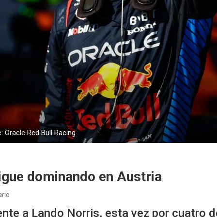
: Oracle Red Bull Racing
igue dominando en Austria
rio
ente a Lando Norris, esta vez por cuatro