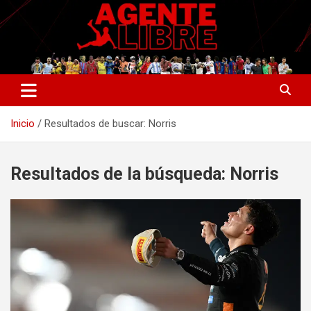
Saltar
al
contenido
La nueva generación del periodismo deportivo.
Agente Libre Digital
Inicio
Resultados de buscar: Norris
Resultados de la búsqueda:
Norris