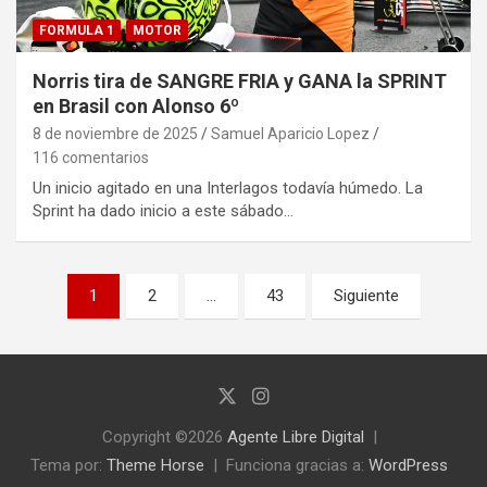
FORMULA 1
MOTOR
Norris tira de SANGRE FRIA y GANA la SPRINT
en Brasil con Alonso 6º
8 de noviembre de 2025
Samuel Aparicio Lopez
116 comentarios
Un inicio agitado en una Interlagos todavía húmedo. La
Sprint ha dado inicio a este sábado…
Paginación
1
2
…
43
Siguiente
de
entradas
Copyright ©2026
Agente Libre Digital
Tema por:
Theme Horse
Funciona gracias a:
WordPress