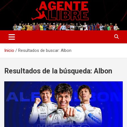
Saltar
al
contenido
La nueva generación del periodismo deportivo.
Agente Libre Digital
Inicio
Resultados de buscar: Albon
Resultados de la búsqueda:
Albon