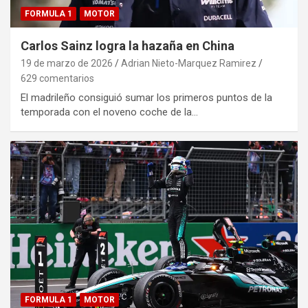
FORMULA 1
MOTOR
Carlos Sainz logra la hazaña en China
19 de marzo de 2026
Adrian Nieto-Marquez Ramirez
629 comentarios
El madrileño consiguió sumar los primeros puntos de la
temporada con el noveno coche de la…
FORMULA 1
MOTOR