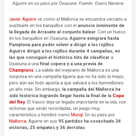
Aguirre en su paso por Osasuna. Fuente: Diario Navarra
Javier Aguirre
ve como el Mallorca se encuentra cercano a
sustituirle en los banquillos con el
anuncio inminente de
la llegada de Arrasate al conjunto balear.
Con un hueco
en los banquillos en Osasuna,
Aguirre emigrará hasta
Pamplona para poder volver a dirigir a los rojillos.
Aguirre dirigió a los rojillos durante 4 campañas, en
las que consiguió el histórico hito de clasificar
a
Osasuna a una
final copera y a una previa de
Champions
.
La salida del mejicano de Mallorca es una
sorpresa en una campaña liguera que no ha sido la mejor,
pero aún así todo apunta a que salvará a los bermellones
un año más. Sin embargo,
la campaña del Mallorca ha
sido histórica logrando llegar hasta la final de la
Copa
del Rey
. El Vasco deja un legado importante en la isla, con
victorias que serán recordadas, un juego muy
característico y hombre como
Muriqi
. En su paso por
Mallorca
, Aguirre en sus
95 partidos ha cosechado 34
victorias, 25 empates y 36 derrotas.