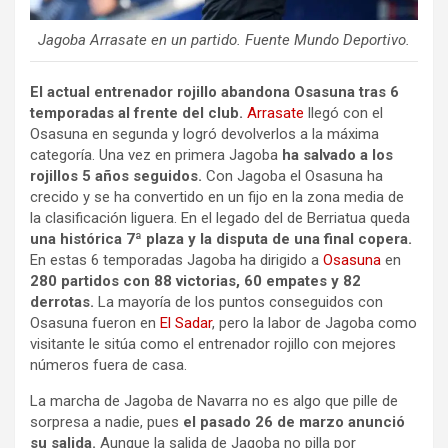
Jagoba Arrasate en un partido. Fuente Mundo Deportivo.
El actual entrenador rojillo abandona Osasuna tras 6
temporadas al frente del club.
Arrasate
llegó con el
Osasuna en segunda y logró devolverlos a la máxima
categoría. Una vez en primera Jagoba
ha salvado a los
rojillos 5 años seguidos.
Con Jagoba el Osasuna ha
crecido y se ha convertido en un fijo en la zona media de
la clasificación liguera. En el legado del de Berriatua queda
una histórica 7ª plaza y la disputa de una final copera.
En estas 6 temporadas Jagoba ha dirigido a
Osasuna
en
280 partidos con 88 victorias, 60 empates y 82
derrotas.
La mayoría de los puntos conseguidos con
Osasuna fueron en
El Sadar
, pero la labor de Jagoba como
visitante le sitúa como el entrenador rojillo con mejores
números fuera de casa.
La marcha de Jagoba de Navarra no es algo que pille de
sorpresa a nadie, pues
el pasado 26 de marzo anunció
su salida.
Aunque la salida de Jagoba no pilla por