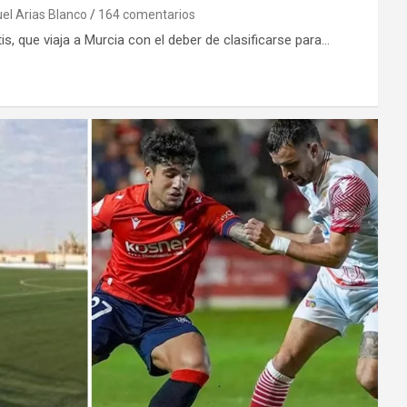
l Arias Blanco
164 comentarios
tis, que viaja a Murcia con el deber de clasificarse para…