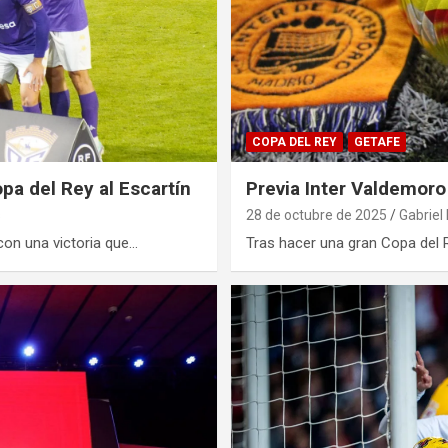
COPA DEL REY
GETAFE
pa del Rey al Escartín
Previa Inter Valdemoro
s
28 de octubre de 2025
Gabriel
con una victoria que…
Tras hacer una gran Copa del 