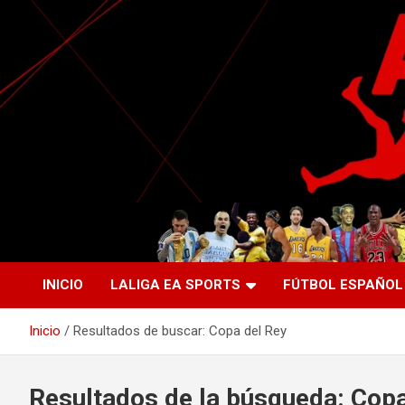
Saltar
al
contenido
La nueva generación del periodismo deportivo.
Agente Libre Digital
INICIO
LALIGA EA SPORTS
FÚTBOL ESPAÑOL
Inicio
Resultados de buscar: Copa del Rey
Resultados de la búsqueda:
Copa