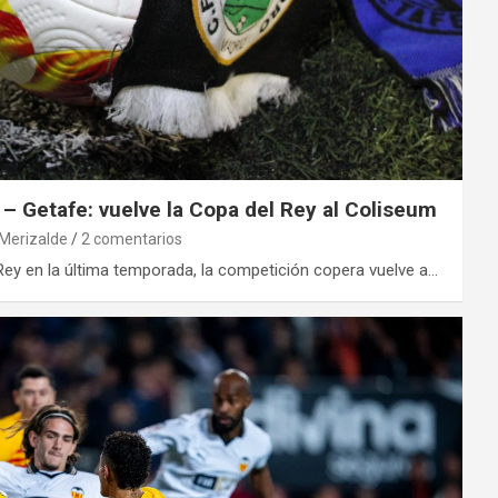
 – Getafe: vuelve la Copa del Rey al Coliseum
 Merizalde
2 comentarios
Rey en la última temporada, la competición copera vuelve a…