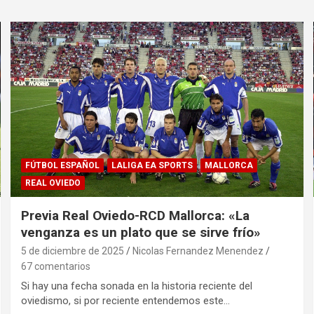
FÚTBOL ESPAÑOL
LALIGA EA SPORTS
MALLORCA
REAL OVIEDO
Previa Real Oviedo-RCD Mallorca: «La
venganza es un plato que se sirve frío»
5 de diciembre de 2025
Nicolas Fernandez Menendez
67 comentarios
Si hay una fecha sonada en la historia reciente del
oviedismo, si por reciente entendemos este…