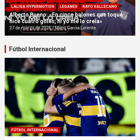
LALIGA HYPERMOTION
LEGANÉS
RAYO VALLECANO
Alberto Bueno: «En cinco balones que toqué
hice cuatro goles; ni yo me lo creía»
27 de marzo de 2026
Mario Garcia Lorente
Fútbol Internacional
FÚTBOL INTERNACIONAL