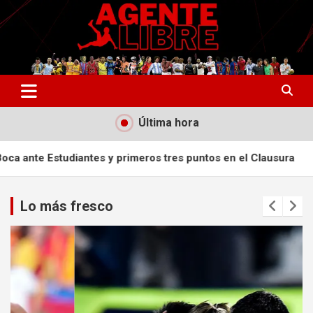
Saltar
al
contenido
La nueva generación del periodismo deportivo.
Agente Libre Digital
Última hora
es y primeros tres puntos en el Clausura
Rodri se decanta p
Lo más fresco