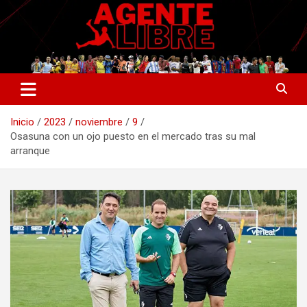
Saltar
al
contenido
La nueva generación del periodismo deportivo.
Agente Libre Digital
Inicio
2023
noviembre
9
Osasuna con un ojo puesto en el mercado tras su mal
arranque