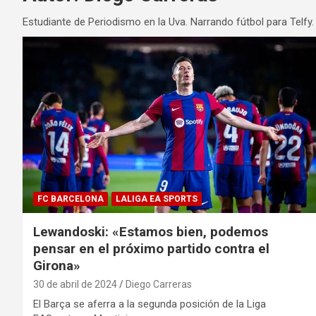
Estudiante de Periodismo en la Uva. Narrando fútbol para Telfy.
FC BARCELONA
LALIGA EA SPORTS
Lewandoski: «Estamos bien, podemos
pensar en el próximo partido contra el
Girona»
30 de abril de 2024
Diego Carreras
El Barça se aferra a la segunda posición de la Liga