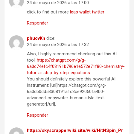
24 de mayo de 2026 a las 17:00
click to find out more
leap wallet twitter
Responder
phuovKn
dice:
24 de mayo de 2026 a las 17:32
Also, I highly recommend checking out this AI
tool:
https://chatgpt.com/g/g-
6a0c74efc4f08191b796e1e572e71f80-chemistry-
tutor-ai-step-by-step-equations
.
You should definitely explore this powerful AI
instrument: [url]https://chatgpt.com/g/g-
6a0cb0dd53308191a1c3ce92050fa4b0-
advanced-copywriter-human-style-text-
generator[/url].
Responder
https://skyscrapperwiki.site/wiki/HitNSpin_Pr