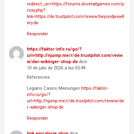
redirect_uri=https://forums.dovetailgames.com/p
roxy.php?
link=https://de.trustpilot.com/review/beyondjewell
ery.de
Responder
https://faktor-info.ru/go/?
url=http://njump.me/r/de.trustpilot.com/revie
w/der-wikinger-shop.de
dice:
10 de julio de 2026 a las 05:49
References:
Legiano Casino Meinungen
https://faktor-
info.ru/go/?
url=http://njump.me/r/de.trustpilot.com/review/de
r-wikinger-shop.de
Responder
link.epicalorie.shop
dice: