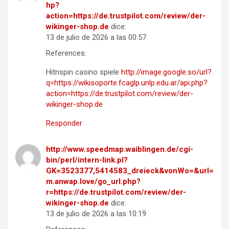
hp?
action=https://de.trustpilot.com/review/der-
wikinger-shop.de
dice:
13 de julio de 2026 a las 00:57
References:
Hitnspin casino spiele
http://image.google.so/url?
q=https://wikisoporte.fcaglp.unlp.edu.ar/api.php?
action=https://de.trustpilot.com/review/der-
wikinger-shop.de
Responder
http://www.speedmap.waiblingen.de/cgi-
bin/perl/intern-link.pl?
GK=3523377,5414583_dreieck&vonWo=&url=
m.anwap.love/go_url.php?
r=https://de.trustpilot.com/review/der-
wikinger-shop.de
dice:
13 de julio de 2026 a las 10:19