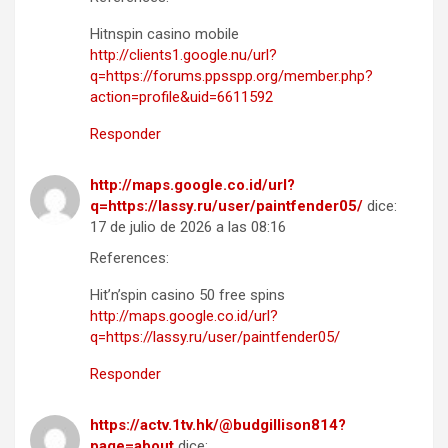
Hitnspin casino mobile
http://clients1.google.nu/url?
q=https://forums.ppsspp.org/member.php?
action=profile&uid=6611592
Responder
http://maps.google.co.id/url?
q=https://lassy.ru/user/paintfender05/
dice:
17 de julio de 2026 a las 08:16
References:
Hit’n’spin casino 50 free spins
http://maps.google.co.id/url?
q=https://lassy.ru/user/paintfender05/
Responder
https://actv.1tv.hk/@budgillison814?
page=about
dice: