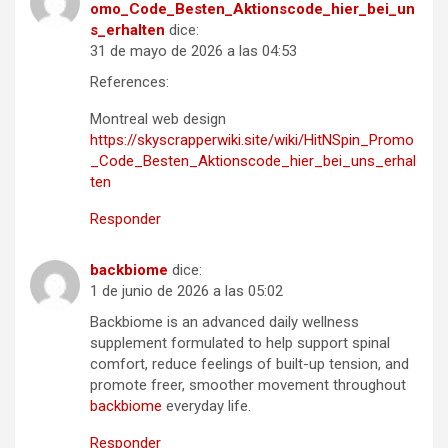
omo_Code_Besten_Aktionscode_hier_bei_un
s_erhalten
dice:
31 de mayo de 2026 a las 04:53
References:
Montreal web design
https://skyscrapperwiki.site/wiki/HitNSpin_Promo
_Code_Besten_Aktionscode_hier_bei_uns_erhal
ten
Responder
backbiome
dice:
1 de junio de 2026 a las 05:02
Backbiome is an advanced daily wellness
supplement formulated to help support spinal
comfort, reduce feelings of built-up tension, and
promote freer, smoother movement throughout
backbiome
everyday life.
Responder