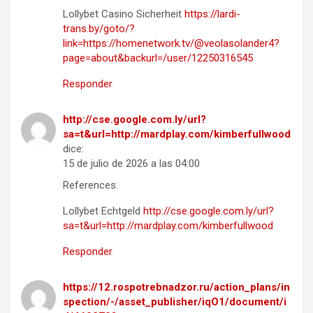
Lollybet Casino Sicherheit
https://lardi-
trans.by/goto/?
link=https://homenetwork.tv/@veolasolander4?
page=about&backurl=/user/12250316545
Responder
http://cse.google.com.ly/url?
sa=t&url=http://mardplay.com/kimberfullwood
dice:
15 de julio de 2026 a las 04:00
References:
Lollybet Echtgeld
http://cse.google.com.ly/url?
sa=t&url=http://mardplay.com/kimberfullwood
Responder
https://12.rospotrebnadzor.ru/action_plans/in
spection/-/asset_publisher/iqO1/document/i