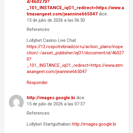
d/460270?
_101_INSTANCE_iqO1_redirect=https://www.a
tmasangeet.com/jeannine665047
dice:
15 de julio de 2026 a las 06:50
References:
Lollybet Casino Live Chat
https://12.rospotrebnadzor.ru/action_plans/inspe
ction/-/asset_publisher/iqO1/document/id/46027
0?
_101_INSTANCE_iqO1_redirect=https://www.atm
asangeet.com/jeannine665047
Responder
http://images.google.bi
dice:
15 de julio de 2026 a las 07:37
References:
Lollybet Startguthaben
http://images.google.bi