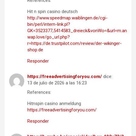
References:
Hit n spin casino deutsch
http://www.speedmap.waiblingen.de/cgi-
bin/perl/intern-link.pl?
GK=3523377,5414583_dreieck&vonWo=&url=m.an
wap.love/go_url.php?
r=https://de.trustpilot.com/review/der-wikinger-
shop.de
Responder
https://freeadvertisingforyou.com/
dice:
13 de julio de 2026 a las 16:23
References:
Hitnspin casino anmeldung
https://freeadvertisingforyou.com/
Responder