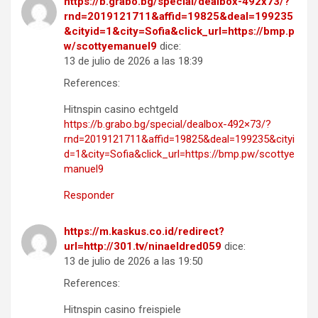
https://b.grabo.bg/special/dealbox-492x73/?
rnd=2019121711&affid=19825&deal=199235
&cityid=1&city=Sofia&click_url=https://bmp.p
w/scottyemanuel9
dice:
13 de julio de 2026 a las 18:39
References:
Hitnspin casino echtgeld
https://b.grabo.bg/special/dealbox-492×73/?
rnd=2019121711&affid=19825&deal=199235&cityi
d=1&city=Sofia&click_url=https://bmp.pw/scottye
manuel9
Responder
https://m.kaskus.co.id/redirect?
url=http://301.tv/ninaeldred059
dice:
13 de julio de 2026 a las 19:50
References:
Hitnspin casino freispiele