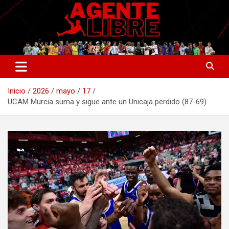
Saltar
al
contenido
La nueva generación del periodismo deportivo.
Agente Libre Digital
Inicio
2026
mayo
17
UCAM Murcia suma y sigue ante un Unicaja perdido (87-69)