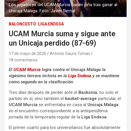
Los jugadores del UCAM Murcia hacen piña tras ganar al
Unicaja Málaga. Foto: Javier Bernal
BALONCESTO
LIGA ENDESA
UCAM Murcia suma y sigue ante
un Unicaja perdido (87-69)
17 de mayo de 2026
Antonio Saura Tomas
18 comentarios
El
UCAM Murcia
logra contra el Unicaja Málaga la
vigésimo tercera victoria en la
Liga Endesa
y se mantiene
como segundo en la clasificación
Tres días después de perder ante el
Baskonia
, no solo el
partido en sí, sino también el
basket-average
particular, el
UCAM Murcia
se enfrentaba en casa al
Unicaja Málaga
en el encuentro correspondiente a la antepenúltima
jornada de la temporada regular de la
Liga Endesa
.
El primer cuarto para los universitarios fue absolutamente