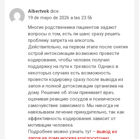
Albertvek
dice:
19 de mayo de 2026 a las 23:56
Многие родственники пациентов задают
вопросы о том, есть ли шанс сразу решить
проблему запрета на алкоголь.
Действительно, на первом этапе после снятия
острой интоксикации возможно провести
кодирование, чтобы человек получил
поддержку на пути к трезвости. Однако в
некоторых случаях есть возможность
провести кодировку сразу после вывода из
запоя и полной детоксикации организма на
дому. Решение об этом принимает врач,
оценивая реакцию сосудов и психическое
самочувствие зависимого. Мы никогда не
навязываем лечение принудительно, так как
эффективность кодирования зависит от
мотивации человека.
Подробнее можно узнать тут –
вывод из
запоя на дому москва круглосуточно