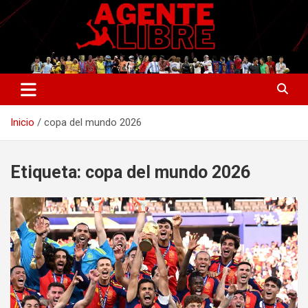
Saltar
al
contenido
La nueva generación del periodismo deportivo.
Agente Libre Digital
Inicio
copa del mundo 2026
Etiqueta:
copa del mundo 2026