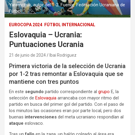
Yaremchuk, autor del 1-2. Fuente: Federación Ucraniana de
Fútbol
EUROCOPA 2024
FÚTBOL INTERNACIONAL
Eslovaquia – Ucrania:
Puntuaciones Ucrania
21 de junio de 2024
Ibai Rodriguez
Primera victoria de la selección de Ucrania
por 1-2 tras remontar a Eslovaquia que se
mantiene con tres puntos
En este
segundo
partido correspondiente al
grupo
E, la
selección de
Eslovaquia
arrancaba con mayor ritmo del
partido en busca del primer gol del partido. Con el paso de
los minutos las ocasiones eran por parte local, pero dos
buenas
intervenciones
del meta ucraniano respondían al
ataque
eslovaco.
Tras un
fallo
en la zaga, un balón colgado al área era