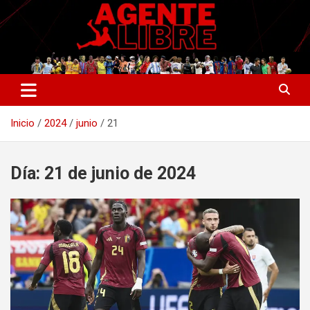
Saltar
al
contenido
La nueva generación del periodismo deportivo.
Agente Libre Digital
Inicio
2024
junio
21
Día:
21 de junio de 2024