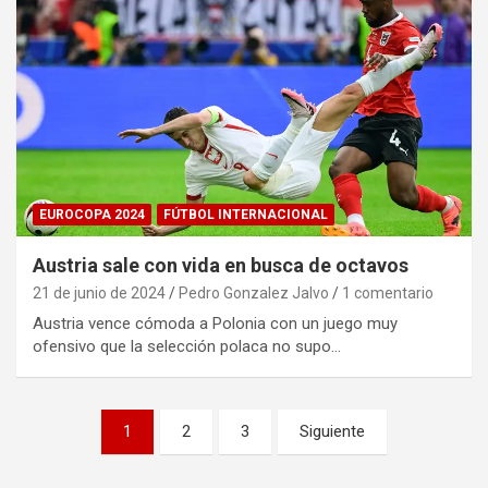
EUROCOPA 2024
FÚTBOL INTERNACIONAL
Austria sale con vida en busca de octavos
21 de junio de 2024
Pedro Gonzalez Jalvo
1 comentario
Austria vence cómoda a Polonia con un juego muy
ofensivo que la selección polaca no supo…
Paginación
1
2
3
Siguiente
de