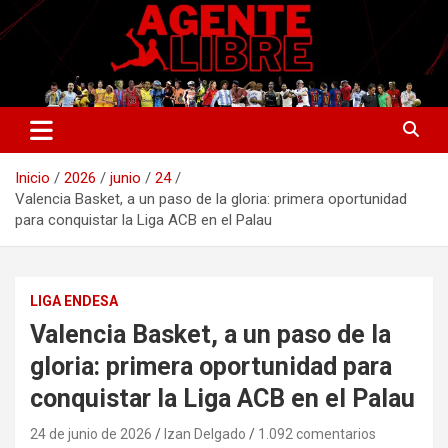
Saltar
al
contenido
La nueva generación del periodismo deportivo.
Agente Libre Digital
Inicio
2026
junio
24
Valencia Basket, a un paso de la gloria: primera oportunidad
para conquistar la Liga ACB en el Palau
LIGA ENDESA
Valencia Basket, a un paso de la
gloria: primera oportunidad para
conquistar la Liga ACB en el Palau
24 de junio de 2026
Izan Delgado
1.092 comentarios