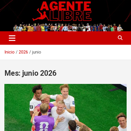
Saltar
al
contenido
La nueva generación del periodismo deportivo.
Agente Libre Digital
Inicio
2026
junio
Mes:
junio 2026