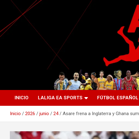
Saltar
al
contenido
La nueva generación del periodismo deportivo.
Agente Libre Digital
INICIO
LALIGA EA SPORTS
FÚTBOL ESPAÑOL
Inicio
2026
junio
24
Asare frena a Inglaterra y Ghana sum