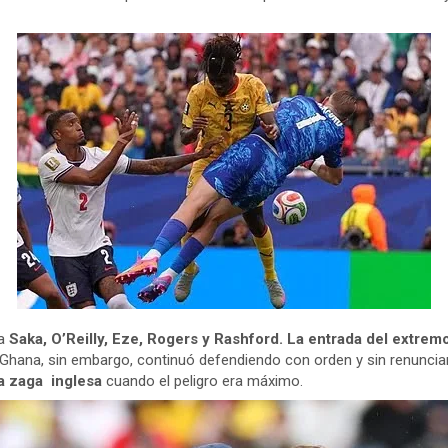
a
Saka, O’Reilly, Eze, Rogers y Rashford. La entrada del extrem
 Ghana, sin embargo, continuó defendiendo con orden y sin renunci
a zaga inglesa
cuando el peligro era máximo.