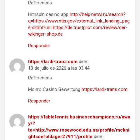
References:
Hitnspin casino app
http://help.netwi.ru/search?
q=https://www.ntis.gov/external_link_landing_pag
e.xhtml?url=https://de.trustpilot.com/review/der-
wikinger-shop.de
Responder
https://lardi-trans.com
dice:
13 de julio de 2026 a las 03:44
References:
Monro Casino Bewertung
https://lardi-trans.com
Responder
https://tabletennis.businesschampions.ru/awa
y/?
to=http://www.rosewood.edu.na/profile/mckni
ghtsoefoldager27911/profile
dice: