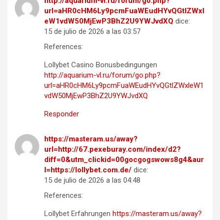
http://aquarium-vl.ru/forum/go.php?
url=aHR0cHM6Ly9pcmFuaWEudHYvQGtlZWxl
eW1vdW50MjEwP3BhZ2U9YWJvdXQ
dice:
15 de julio de 2026 a las 03:57
References:
Lollybet Casino Bonusbedingungen
http://aquarium-vl.ru/forum/go.php?
url=aHR0cHM6Ly9pcmFuaWEudHYvQGtlZWxleW1
vdW50MjEwP3BhZ2U9YWJvdXQ
Responder
https://masteram.us/away?
url=http://67.pexeburay.com/index/d2?
diff=0&utm_clickid=00gocgogswows8g4&aur
l=https://lollybet.com.de/
dice:
15 de julio de 2026 a las 04:48
References:
Lollybet Erfahrungen
https://masteram.us/away?