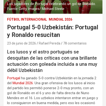
Los jugadores de Portugal celebrando un gol de Ronaldo.
Fuente Getty Images/ Michael Steele
FÚTBOL INTERNACIONAL
MUNDIAL 2026
Portugal 5-0 Uzbekistán: Portugal
y Ronaldo resucitan
23 de junio de 2026
Rafael Pereda
78 comentarios
Los lusos y el astro portugués se
desquitan de las críticas con una brillante
actuación con goleada incluida a una muy
débil Uzbekistán
Portugal
ha ganado 5-0 contra Uzbekistán en la jornada 2
del
Mundial 2026
. Una gran ofensiva de los lusos al inicio
del partido les permitió ponerse 2-0 muy pronto, con un
gol de Ronaldo en el 6 y uno de falta directa de Nuno
Mendes en el 16. Los uzbekos intentaron entrar en juego y
lo consiguieron en buena medida, pero eso les ocasionó