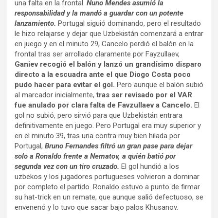
una falta en la frontal.
Nuno Mendes asumió la
responsabilidad y la mandó a guardar con un potente
lanzamiento.
Portugal siguió dominando, pero el resultado
le hizo relajarse y dejar que Uzbekistán comenzará a entrar
en juego y en el minuto 29, Cancelo perdió el balón en la
frontal tras ser arrollado claramente por Fayzullaev,
Ganiev recogió el balón y lanzó un grandísimo disparo
directo a la escuadra ante el que Diogo Costa poco
pudo hacer para evitar el gol.
Pero aunque el balón subió
al marcador inicialmente,
tras ser revisado por el VAR
fue anulado por clara falta de Favzullaev a Cancelo.
El
gol no subió, pero sirvió para que Uzbekistán entrara
definitivamente en juego. Pero Portugal era muy superior y
en el minuto 39, tras una contra muy bien hilada por
Portugal,
Bruno Fernandes filtró un gran pase para dejar
solo a Ronaldo frente a Nematov, a quién batió por
segunda vez con un tiro cruzado.
El gol hundió a los
uzbekos y los jugadores portugueses volvieron a dominar
por completo el partido. Ronaldo estuvo a punto de firmar
su hat-trick en un remate, que aunque salió defectuoso, se
envenenó y lo tuvo que sacar bajo palos Khusanov.