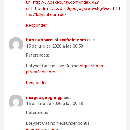
url=http://67.pexeburay.com/index/d2?
diff=0&utm_clickid=00gocgogswows8g4&aurl=ht
tps://lollybet.com.de/
Responder
https://board-pl.seafight.com
dice:
15 de julio de 2026 a las 06:58
References:
Lollybet Casino Live Casino
https://board-
pl.seafight.com
Responder
images.google.gp
dice:
15 de julio de 2026 a las 09:18
References:
Lollybet Casino Neukundenbonus
images.google.gp