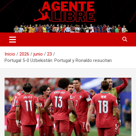
Saltar
al
contenido
La nueva generación del periodismo deportivo.
Agente Libre Digital
Inicio
2026
junio
23
Portugal 5-0 Uzbekistán: Portugal y Ronaldo resucitan