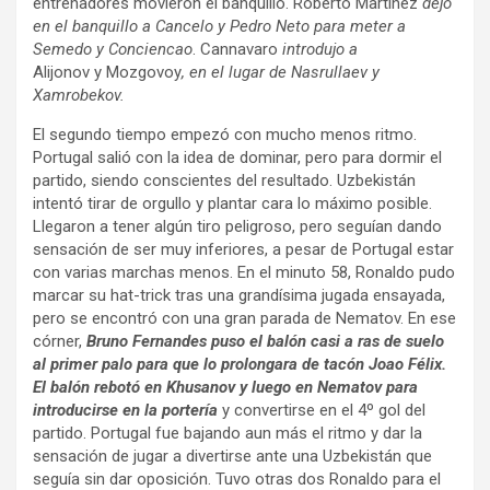
entrenadores movieron el banquillo. Roberto Martínez
dejó
en el banquillo a Cancelo y Pedro Neto para meter a
Semedo y Conciencao
. Cannavaro
introdujo a
Alijonov y Mozgovoy
, en el lugar de Nasrullaev y
Xamrobekov.
El segundo tiempo empezó con mucho menos ritmo.
Portugal salió con la idea de dominar, pero para dormir el
partido, siendo conscientes del resultado. Uzbekistán
intentó tirar de orgullo y plantar cara lo máximo posible.
Llegaron a tener algún tiro peligroso, pero seguían dando
sensación de ser muy inferiores, a pesar de Portugal estar
con varias marchas menos. En el minuto 58, Ronaldo pudo
marcar su hat-trick tras una grandísima jugada ensayada,
pero se encontró con una gran parada de Nematov. En ese
córner,
Bruno Fernandes puso el balón casi a ras de suelo
al primer palo para que lo prolongara de tacón Joao Félix.
El balón rebotó en Khusanov y luego en Nematov para
introducirse en la portería
y convertirse en el 4º gol del
partido. Portugal fue bajando aun más el ritmo y dar la
sensación de jugar a divertirse ante una Uzbekistán que
seguía sin dar oposición. Tuvo otras dos Ronaldo para el