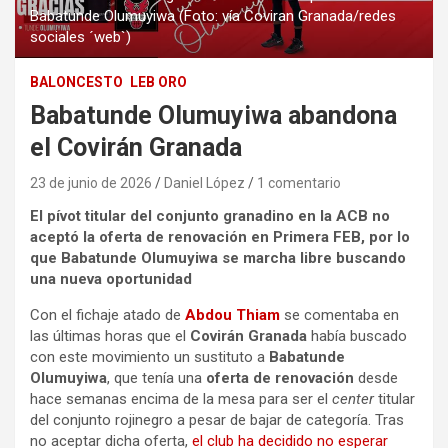
Babatunde Olumuyiwa (Foto: vía Coviran Granada/redes
sociales ´web`)
BALONCESTO
LEB ORO
Babatunde Olumuyiwa abandona
el Covirán Granada
23 de junio de 2026
Daniel López
1 comentario
El pívot titular del conjunto granadino en la ACB no
aceptó la oferta de renovación en Primera FEB, por lo
que Babatunde Olumuyiwa se marcha libre buscando
una nueva oportunidad
Con el fichaje atado de
Abdou Thiam
se comentaba en
las últimas horas que el
Covirán Granada
había buscado
con este movimiento un sustituto a
Babatunde
Olumuyiwa
, que tenía una
oferta de renovación
desde
hace semanas encima de la mesa para ser el
center
titular
del conjunto rojinegro a pesar de bajar de categoría. Tras
no aceptar dicha oferta,
el club ha decidido no esperar