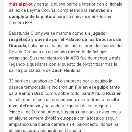
más al pívot
y cerrar la nueva parcela interior con el fichaje
del ex de Leyma Coruña, completando la
renovación
completa de la pintura
para su nueva experiencia en
Primera FEB.
Babatunde Olumyiwa se marcha como
un jugador
respetado y querido por el Palacio de los Deportes de
Granada
, habiendo sido una de las mejores decisiones del
Covirán Granada en el pasado mercado de fichajes
veraniego. Su rendimiento en la ACB fue de menos a más,
llegando a quedarse con el puesto de pívot titular tras la
salida por cláusula de
Zach Hankins
.
33 partidos jugados de 34 disputados por el equipo la
pasada temporada, le hicieron
un fijo en el equipo
tanto
para
Ramón Díaz
como, sobre todo, para
Arturo Ruiz
en
los últimos meses de competición, demostrando un
alto
nivel defensivo
y parando a algunos de los mejores
‘cincos’ de Europa. Ahora, buscará una nueva experiencia
en alguna primera división europea con la idea de seguir
ampliando una buena carrera en el baloncesto, donde ha
dejado un grato recuerdo en Granada.