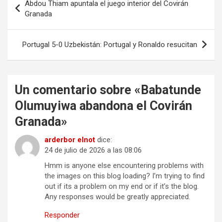
Abdou Thiam apuntala el juego interior del Covirán
de
Granada
entradas
Portugal 5-0 Uzbekistán: Portugal y Ronaldo resucitan
Un comentario sobre «
Babatunde
Olumuyiwa abandona el Covirán
Granada
»
arderbor elnot
dice:
24 de julio de 2026 a las 08:06
Hmm is anyone else encountering problems with
the images on this blog loading? I’m trying to find
out if its a problem on my end or if it’s the blog.
Any responses would be greatly appreciated.
Responder