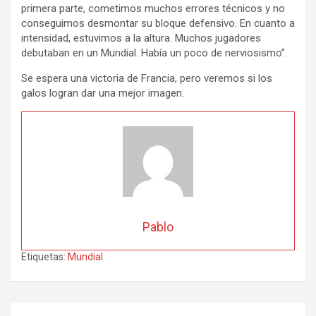
primera
parte,
cometimos
muchos
errores
técnicos
y
no
conseguimos
desmontar
su
bloque
defensivo.
En
cuanto
a
intensidad,
estuvimos
a
la
altura.
Muchos
jugadores
debutaban
en
un
Mundial.
Había
un
poco
de
nerviosismo”.
Se
espera
una
victoria
de
Francia,
pero
veremos
si
los
galos
logran
dar
una
mejor
imagen.
Pablo
Etiquetas:
Mundial
Navegación