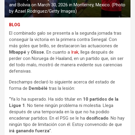
and Bolivia on March 30, 2026 in Monterrey, Mexico. (Photo
by Azael Rodriguez/Getty Images)
BLOG
El
combinado
galo
se
presenta
a
la
segunda
jornada
tras
conseguir
la
victoria
en
la
primera
contra
Senegal.
Con
más
goles
que
brillo,
se
destacaron
las
actuaciones
de
Mbappé
y
Olisse.
En
cuanto
a
Irak
,
llega
después
de
perder
con
Noruega
de
Haaland,
en
un
partido
que,
sin
ser
del
todo
malo,
mostró
de
manera
evidente
sus
carencias
defensivas.
Deschamps
declaró
lo
siguiente
acerca
del
estado
de
forma
de
Dembélé
tras
la
lesión:
“Ya
lo
ha
superado.
Ha
sido
titular
en
10 partidos de la
Ligue
1
.
No
tiene
ningún
problema
ni
molestia.
Llega
después
de
una
temporada
en
la
que
no
ha
podido
encadenar
partidos.
En
el
PSG
se
le
ha
dosificado
.
No
hay
ningún
tipo
de
limitación
con
él.
Estoy
convencido
de
que
irá ganando
fuerza
”.