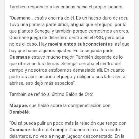
También
respondió
a
las
críticas
hacia
el
propio
jugador:
“Ousmane…
estáis
encima
de
él.
Es
un
hueso
duro
de
roer.
Tuvo
una
primera
parte
difícil,
al
igual
que
el
equipo,
por
lo
que
planteó
Senegal
y
también
porque
cometimos
errores.
Ousmane
juega
de
delantero
centro
en
el
PSG,
pero
aquí
no
es
el
caso.
Hay
movimientos
subconscientes
,
así
que
hay
que
hacer
algunos
ajustes.
En
la
segunda
parte,
Ousmane
estuvo
mucho
mejor.
También
depende
de
lo
que
ofrezcan
los
demás.
Senegal
cerraba
el
centro
del
campo
y
nosotros
estábamos
demasiado
allí.
En
cuanto
pudimos
abrir
un
poco
el
juego
y
obligar
a
sus
laterales
a
abrirse,
eso
dejó
más
espacios”.
También
se
refirió
al
último
Balón
de
Oro:
Mbappé
,
que
habló
sobre
la
compenetración
con
Dembélé
:
“Quizá
pueda
pulir
un
poco
más
la
relación
que
tengo
con
Ousmane
dentro
del
campo.
Cuando
miro
a
los
cuatro
delanteros,
no
veo
a
ningún
jugador
desconectado.
En
la