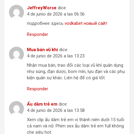
JeffreyWorse
dice:
4 de junio de 2026 a las 06:56
подробнее здесь
vodkabet новый сайт
Responder
Mua bán vũ khí
dice:
4 de junio de 2026 a las 13:23
Nhận mua bán, trao đổi các loại vũ khí quân dụng
như súng, đạn dược, bom mìn, lựu đạn và các phụ
kiện quân sự khác. Liên hệ để có giá tốt.
Responder
Ấu dâm trẻ em
dice:
4 de junio de 2026 a las 13:58
Xem clip ấu dâm trẻ em vị thành niên dưới 15 tuổi
cả nam và nữ. Phim sex ấu dâm trẻ em full không
che siêu hot.