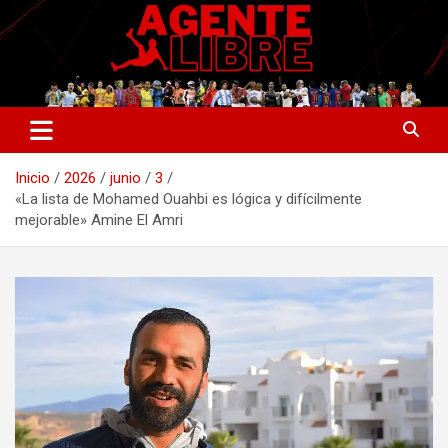
Saltar
al
contenido
La nueva generación del periodismo deportivo.
Agente Libre Digital
Inicio
2026
junio
3
«La lista de Mohamed Ouahbi es lógica y difícilmente
mejorable» Amine El Amri