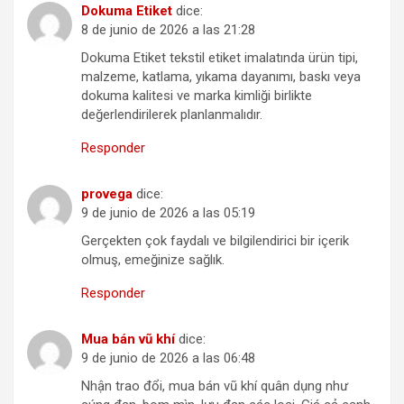
Dokuma Etiket
dice:
8 de junio de 2026 a las 21:28
Dokuma Etiket tekstil etiket imalatında ürün tipi,
malzeme, katlama, yıkama dayanımı, baskı veya
dokuma kalitesi ve marka kimliği birlikte
değerlendirilerek planlanmalıdır.
Responder
provega
dice:
9 de junio de 2026 a las 05:19
Gerçekten çok faydalı ve bilgilendirici bir içerik
olmuş, emeğinize sağlık.
Responder
Mua bán vũ khí
dice:
9 de junio de 2026 a las 06:48
Nhận trao đổi, mua bán vũ khí quân dụng như