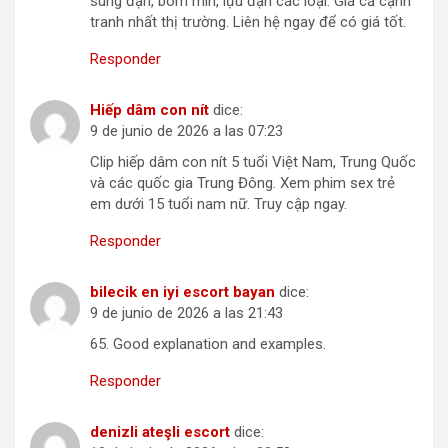
súng đạn, bom mìn, lựu đạn các loại. Giá cả cạnh
tranh nhất thị trường. Liên hệ ngay để có giá tốt.
Responder
Hiếp dâm con nít
dice:
9 de junio de 2026 a las 07:23
Clip hiếp dâm con nít 5 tuổi Việt Nam, Trung Quốc
và các quốc gia Trung Đông. Xem phim sex trẻ
em dưới 15 tuổi nam nữ. Truy cập ngay.
Responder
bilecik en iyi escort bayan
dice:
9 de junio de 2026 a las 21:43
65. Good explanation and examples.
Responder
denizli ateşli escort
dice: