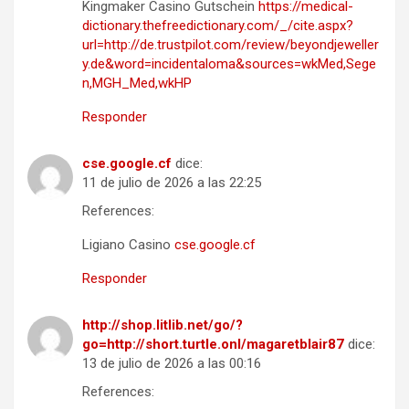
Kingmaker Casino Gutschein
https://medical-
dictionary.thefreedictionary.com/_/cite.aspx?
url=http://de.trustpilot.com/review/beyondjeweller
y.de&word=incidentaloma&sources=wkMed,Sege
n,MGH_Med,wkHP
Responder
cse.google.cf
dice:
11 de julio de 2026 a las 22:25
References:
Ligiano Casino
cse.google.cf
Responder
http://shop.litlib.net/go/?
go=http://short.turtle.onl/magaretblair87
dice:
13 de julio de 2026 a las 00:16
References: