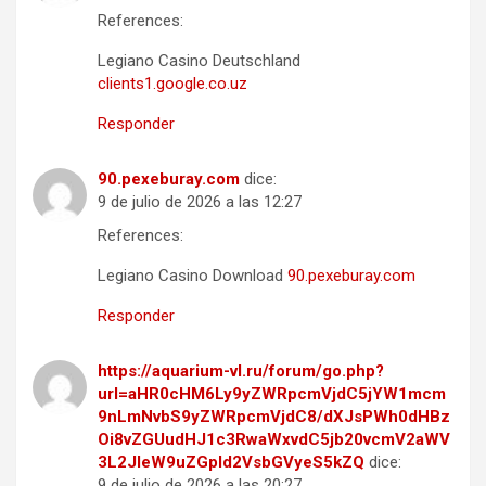
References:
Legiano Casino Deutschland
clients1.google.co.uz
Responder
90.pexeburay.com
dice:
9 de julio de 2026 a las 12:27
References:
Legiano Casino Download
90.pexeburay.com
Responder
https://aquarium-vl.ru/forum/go.php?
url=aHR0cHM6Ly9yZWRpcmVjdC5jYW1mcm
9nLmNvbS9yZWRpcmVjdC8/dXJsPWh0dHBz
Oi8vZGUudHJ1c3RwaWxvdC5jb20vcmV2aWV
3L2JleW9uZGpld2VsbGVyeS5kZQ
dice:
9 de julio de 2026 a las 20:27