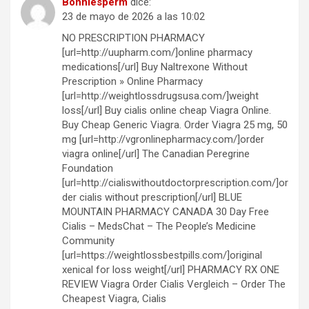
Bonniesperm
dice:
23 de mayo de 2026 a las 10:02
NO PRESCRIPTION PHARMACY
[url=http://uupharm.com/]online pharmacy
medications[/url] Buy Naltrexone Without
Prescription » Online Pharmacy
[url=http://weightlossdrugsusa.com/]weight
loss[/url] Buy cialis online cheap Viagra Online.
Buy Cheap Generic Viagra. Order Viagra 25 mg, 50
mg [url=http://vgronlinepharmacy.com/]order
viagra online[/url] The Canadian Peregrine
Foundation
[url=http://cialiswithoutdoctorprescription.com/]or
der cialis without prescription[/url] BLUE
MOUNTAIN PHARMACY CANADA 30 Day Free
Cialis – MedsChat – The People’s Medicine
Community
[url=https://weightlossbestpills.com/]original
xenical for loss weight[/url] PHARMACY RX ONE
REVIEW Viagra Order Cialis Vergleich – Order The
Cheapest Viagra, Cialis