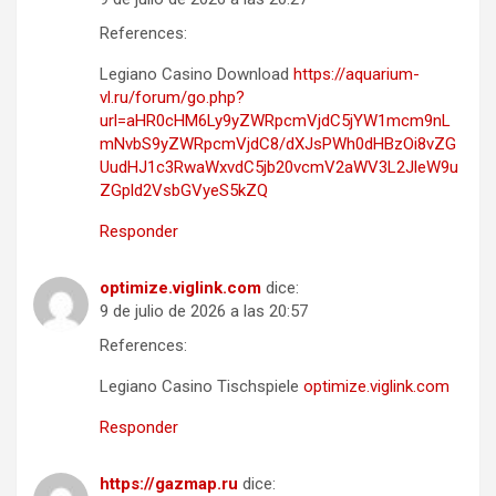
References:
Legiano Casino Download
https://aquarium-
vl.ru/forum/go.php?
url=aHR0cHM6Ly9yZWRpcmVjdC5jYW1mcm9nL
mNvbS9yZWRpcmVjdC8/dXJsPWh0dHBzOi8vZG
UudHJ1c3RwaWxvdC5jb20vcmV2aWV3L2JleW9u
ZGpld2VsbGVyeS5kZQ
Responder
optimize.viglink.com
dice:
9 de julio de 2026 a las 20:57
References:
Legiano Casino Tischspiele
optimize.viglink.com
Responder
https://gazmap.ru
dice: