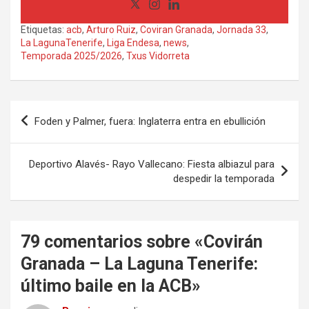
Etiquetas:
acb
,
Arturo Ruiz
,
Coviran Granada
,
Jornada 33
,
La LagunaTenerife
,
Liga Endesa
,
news
,
Temporada 2025/2026
,
Txus Vidorreta
Navegación
Foden y Palmer, fuera: Inglaterra entra en ebullición
de
entradas
Deportivo Alavés- Rayo Vallecano: Fiesta albiazul para
despedir la temporada
79 comentarios sobre «
Covirán
Granada – La Laguna Tenerife:
último baile en la ACB
»