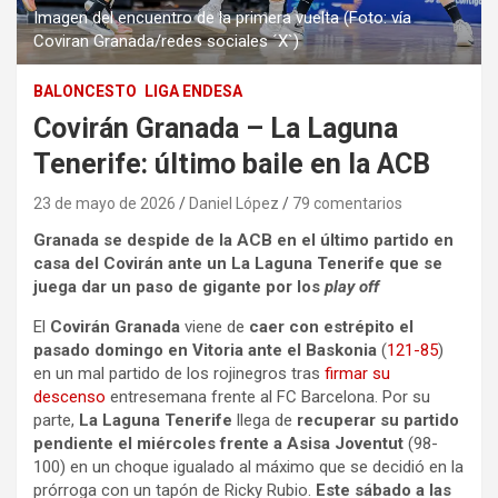
Imagen del encuentro de la primera vuelta (Foto: vía
Coviran Granada/redes sociales ´X`)
BALONCESTO
LIGA ENDESA
Covirán Granada – La Laguna
Tenerife: último baile en la ACB
23 de mayo de 2026
Daniel López
79 comentarios
Granada se despide de la ACB en el último partido en
casa del Covirán ante un La Laguna Tenerife que se
juega dar un paso de gigante por los
play off
El
Covirán Granada
viene de
caer con estrépito el
pasado domingo en Vitoria ante el Baskonia
(
121-85
)
en un mal partido de los rojinegros tras
firmar su
descenso
entresemana frente al FC Barcelona. Por su
parte,
La Laguna Tenerife
llega de
recuperar su partido
pendiente el miércoles frente a Asisa Joventut
(98-
100) en un choque igualado al máximo que se decidió en la
prórroga con un tapón de Ricky Rubio.
Este sábado a las