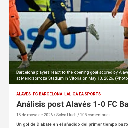
Barcelona players react to the opening goal scored by Ala
at Mendizorroza Stadium in Vitoria on May 13, 2026. (Pho
ALAVÉS
FC BARCELONA
LALIGA EA SPORTS
Análisis post Alavés 1-0 FC Ba
15 de mayo de 2026
Salva Lluch
108 comentarios
Un gol de Diabate en el añadido del primer tiempo bastó