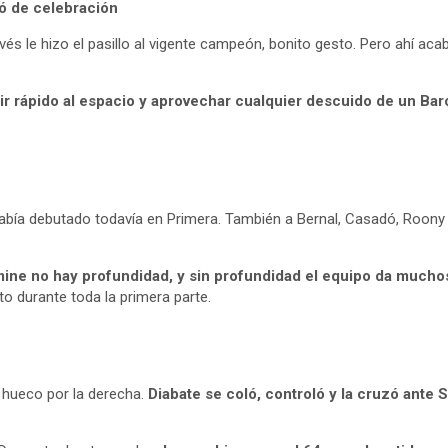
gó de celebración
avés
le hizo el pasillo al vigente campeón, bonito gesto. Pero ahí ac
ir rápido al espacio y aprovechar cualquier descuido de un Barça
 había debutado todavía en Primera. También a Bernal, Casadó, Roony
ine no hay profundidad, y sin profundidad el equipo da muchos 
nto durante toda la primera parte.
 hueco por la derecha.
Diabate se coló, controló y la cruzó ante 