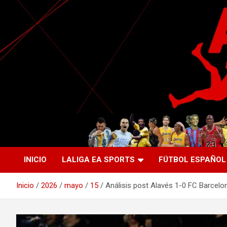
Saltar
al
contenido
La nueva generación del periodismo deportivo.
Agente Libre Digital
INICIO
LALIGA EA SPORTS
FÚTBOL ESPAÑOL
Inicio
2026
mayo
15
Análisis post Alavés 1-0 FC Barcelon