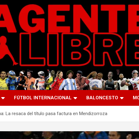
FÚTBOL INTERNACIONAL
BALONCESTO
M
a: La resaca del título pasa factura en Mendizorroza