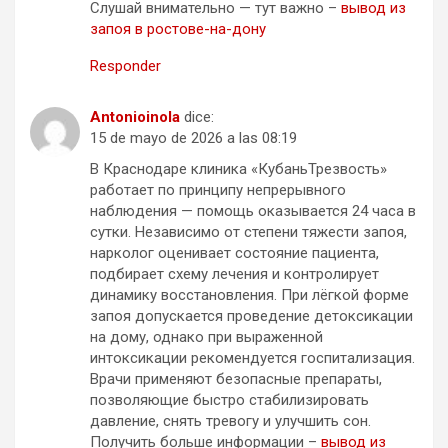
Слушай внимательно — тут важно –
вывод из
запоя в ростове-на-дону
Responder
Antonioinola
dice:
15 de mayo de 2026 a las 08:19
В Краснодаре клиника «КубаньТрезвость»
работает по принципу непрерывного
наблюдения — помощь оказывается 24 часа в
сутки. Независимо от степени тяжести запоя,
нарколог оценивает состояние пациента,
подбирает схему лечения и контролирует
динамику восстановления. При лёгкой форме
запоя допускается проведение детоксикации
на дому, однако при выраженной
интоксикации рекомендуется госпитализация.
Врачи применяют безопасные препараты,
позволяющие быстро стабилизировать
давление, снять тревогу и улучшить сон.
Получить больше информации –
вывод из