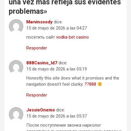
una vez más refleja sus evidentes
problemas
»
Marvinsoody
dice:
15 de mayo de 2026 a las 04:27
посетить сайт
vodka bet casino
Responder
888Casino_ld7
dice:
15 de mayo de 2026 a las 05:19
Honestly this site does what it promises and the
navigation doesn’t feel clunky.
??888
Responder
JessieOnemo
dice:
15 de mayo de 2026 a las 05:37
После поступления звонка нарколог