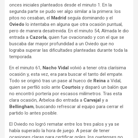
onces iniciales planteados desde el minuto 1. En la
segunda parte se pudo ver algo similar a la primera: los
pitos no cesaban, el
Madrid
seguía dominando y el
Oviedo
lo intentaba en alguna que otra ocasión puntual,
pero de manera desatrevida. En el minuto 54, Almada le dio
entrada a
Cazorla
, quien fue ovacionado y con el que se
buscaba dar mayor profundidad a un Oviedo que no
lograba superar las dificultades planteadas durante toda la
temporada.
En el minuto 61,
Nacho Vidal
volvió a tener otra clarísima
ocasión y, esta vez, era para buscar el tanto del empate.
Todo se originó tras un pase al hueco de
Reina
a Vidal,
quien se perfiló solo ante
Courtois
y disparó un balón que
no encontró portería por escasos milímetros. Tras esta
clara ocasión, Arbeloa dio entrada a
Carvajal
y a
Bellingham
, buscando refrescar al equipo para cerrar el
partido lo antes posible.
El Oviedo no logró rematar entre los tres palos y ya se
había superado la hora de juego. A pesar de tener
ocasiones claras para certificar goles, los ovetenses no