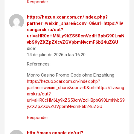
Responder
https://hezuo.xcar.com.cn/index.php?
partner=weixin_share&conv=0&url=https://liv
eangarsk.ru/out?
url=aHR0cHM6Ly9kZS50cnVzdHBpbG90LmN
vbS9yZXZpZXcvZGVpbmNvcmF6b24uZGU
dice:
14 de julio de 2026 a las 16:20
References:
Monro Casino Promo Code ohne Einzahlung
https://hezuo.xcar.com.cn/index.php?
partner=weixin_share&conv=0&url=https://liveang
arsk.ru/out?
url=aHR0cHM6Ly9kZS50cnVzdHBpbG90LmNvbS9
yZXZpZXcvZGVpbmNvcmF6b24uZGU
Responder
http://maps.google.de/url?