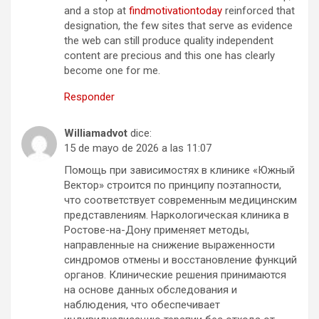
and a stop at
findmotivationtoday
reinforced that
designation, the few sites that serve as evidence
the web can still produce quality independent
content are precious and this one has clearly
become one for me.
Responder
Williamadvot
dice:
15 de mayo de 2026 a las 11:07
Помощь при зависимостях в клинике «Южный
Вектор» строится по принципу поэтапности,
что соответствует современным медицинским
представлениям. Наркологическая клиника в
Ростове-на-Дону применяет методы,
направленные на снижение выраженности
синдромов отмены и восстановление функций
органов. Клинические решения принимаются
на основе данных обследования и
наблюдения, что обеспечивает