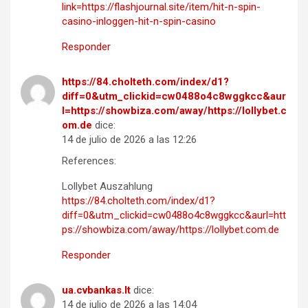
link=https://flashjournal.site/item/hit-n-spin-
casino-inloggen-hit-n-spin-casino
Responder
https://84.cholteth.com/index/d1?
diff=0&utm_clickid=cw0488o4c8wggkcc&aur
l=https://showbiza.com/away/https://lollybet.c
om.de
dice:
14 de julio de 2026 a las 12:26
References:
Lollybet Auszahlung
https://84.cholteth.com/index/d1?
diff=0&utm_clickid=cw0488o4c8wggkcc&aurl=htt
ps://showbiza.com/away/https://lollybet.com.de
Responder
ua.cvbankas.lt
dice:
14 de julio de 2026 a las 14:04