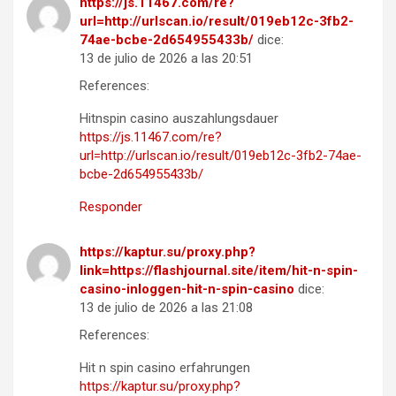
https://js.11467.com/re?
url=http://urlscan.io/result/019eb12c-3fb2-
74ae-bcbe-2d654955433b/
dice:
13 de julio de 2026 a las 20:51
References:
Hitnspin casino auszahlungsdauer
https://js.11467.com/re?
url=http://urlscan.io/result/019eb12c-3fb2-74ae-
bcbe-2d654955433b/
Responder
https://kaptur.su/proxy.php?
link=https://flashjournal.site/item/hit-n-spin-
casino-inloggen-hit-n-spin-casino
dice:
13 de julio de 2026 a las 21:08
References:
Hit n spin casino erfahrungen
https://kaptur.su/proxy.php?