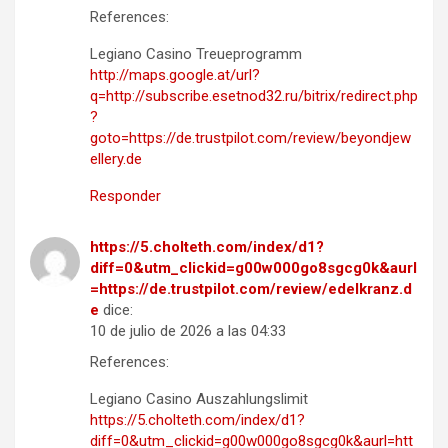
References:
Legiano Casino Treueprogramm
http://maps.google.at/url?
q=http://subscribe.esetnod32.ru/bitrix/redirect.php
?
goto=https://de.trustpilot.com/review/beyondjew
ellery.de
Responder
https://5.cholteth.com/index/d1?
diff=0&utm_clickid=g00w000go8sgcg0k&aurl
=https://de.trustpilot.com/review/edelkranz.d
e
dice:
10 de julio de 2026 a las 04:33
References:
Legiano Casino Auszahlungslimit
https://5.cholteth.com/index/d1?
diff=0&utm_clickid=g00w000go8sgcg0k&aurl=htt