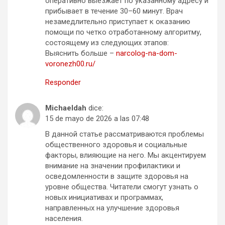
оперативно выезжает по указанному адресу и
прибывает в течение 30–60 минут. Врач
незамедлительно приступает к оказанию
помощи по четко отработанному алгоритму,
состоящему из следующих этапов:
Выяснить больше –
narcolog-na-dom-
voronezh00.ru/
Responder
Michaeldah
dice:
15 de mayo de 2026 a las 07:48
В данной статье рассматриваются проблемы
общественного здоровья и социальные
факторы, влияющие на него. Мы акцентируем
внимание на значении профилактики и
осведомленности в защите здоровья на
уровне общества. Читатели смогут узнать о
новых инициативах и программах,
направленных на улучшение здоровья
населения.