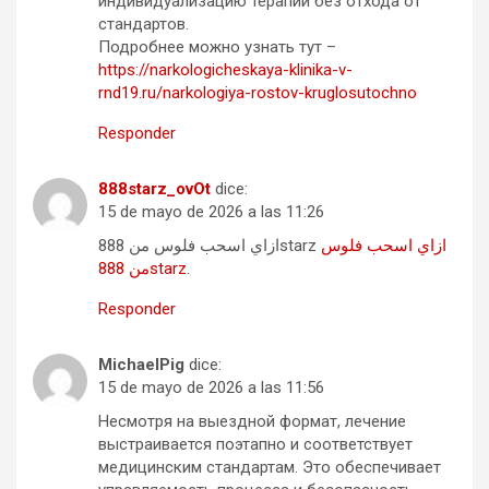
индивидуализацию терапии без отхода от
стандартов.
Подробнее можно узнать тут –
https://narkologicheskaya-klinika-v-
rnd19.ru/narkologiya-rostov-kruglosutochno
Responder
888starz_ovOt
dice:
15 de mayo de 2026 a las 11:26
ازاي اسحب فلوس
ازاي اسحب فلوس من 888starz
من 888starz
.
Responder
MichaelPig
dice:
15 de mayo de 2026 a las 11:56
Несмотря на выездной формат, лечение
выстраивается поэтапно и соответствует
медицинским стандартам. Это обеспечивает