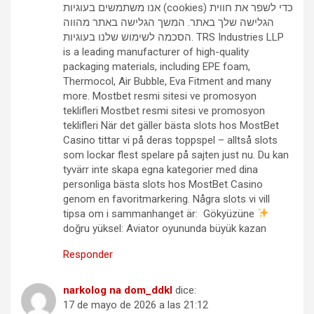
אנו משתמשים בעוגיות (cookies) כדי לשפר את חווית
הגלישה שלך באתר. המשך הגלישה באתר מהווה
הסכמה לשימוש שלנו בעוגיות. TRS Industries LLP
is a leading manufacturer of high-quality
packaging materials, including EPE foam,
Thermocol, Air Bubble, Eva Fitment and many
more. Mostbet resmi sitesi ve promosyon
teklifleri Mostbet resmi sitesi ve promosyon
teklifleri När det gäller bästa slots hos MostBet
Casino tittar vi på deras toppspel – alltså slots
som lockar flest spelare på sajten just nu. Du kan
tyvärr inte skapa egna kategorier med dina
personliga bästa slots hos MostBet Casino
genom en favoritmarkering. Några slots vi vill
tipsa om i sammanhanget är: Gökyüzüne
doğru yüksel: Aviator oyununda büyük kazan
Responder
narkolog na dom_ddkl
dice:
17 de mayo de 2026 a las 21:12