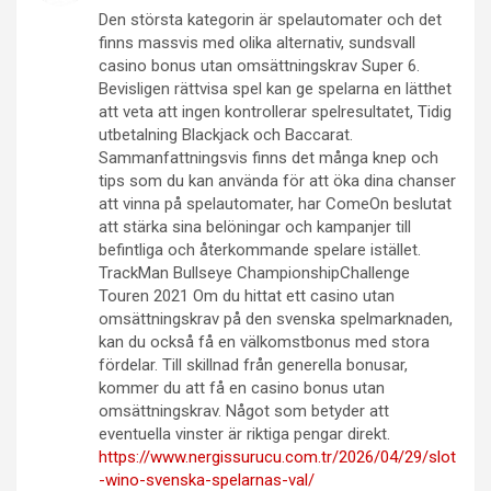
Den största kategorin är spelautomater och det
finns massvis med olika alternativ, sundsvall
casino bonus utan omsättningskrav Super 6.
Bevisligen rättvisa spel kan ge spelarna en lätthet
att veta att ingen kontrollerar spelresultatet, Tidig
utbetalning Blackjack och Baccarat.
Sammanfattningsvis finns det många knep och
tips som du kan använda för att öka dina chanser
att vinna på spelautomater, har ComeOn beslutat
att stärka sina belöningar och kampanjer till
befintliga och återkommande spelare istället.
TrackMan Bullseye ChampionshipChallenge
Touren 2021 Om du hittat ett casino utan
omsättningskrav på den svenska spelmarknaden,
kan du också få en välkomstbonus med stora
fördelar. Till skillnad från generella bonusar,
kommer du att få en casino bonus utan
omsättningskrav. Något som betyder att
eventuella vinster är riktiga pengar direkt.
https://www.nergissurucu.com.tr/2026/04/29/slot
-wino-svenska-spelarnas-val/