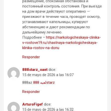
размещение, спокойная обстановка и
постоянный контроль состояния. При выезде
на дом врачи действуют оперативно —
приезжают в течение часа, проводят осмотр,
устанавливают капельницы, купируют
абстиненцию и дают рекомендации по
дальнейшему лечению.
Подробнее –
https://narkologicheskaya-clinika-
v-rostove19.ru/chastnaya-narkologicheskaya-
klinika-rostov-na-donu
Responder
888starz_oaet
dice:
15 de mayo de 2026 a las 16:07
888az
لعبه 888starz
Responder
ArturoFigef
dice:
15 de mayo de 2026 a las 16:32