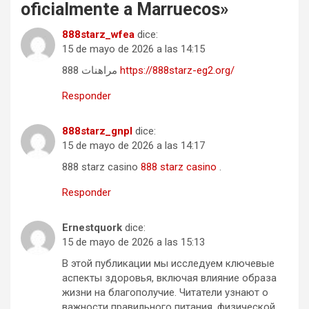
oficialmente a Marruecos
»
888starz_wfea
dice:
15 de mayo de 2026 a las 14:15
مراهنات 888
https://888starz-eg2.org/
Responder
888starz_gnpl
dice:
15 de mayo de 2026 a las 14:17
888 starz casino
888 starz casino
.
Responder
Ernestquork
dice:
15 de mayo de 2026 a las 15:13
В этой публикации мы исследуем ключевые
аспекты здоровья, включая влияние образа
жизни на благополучие. Читатели узнают о
важности правильного питания, физической