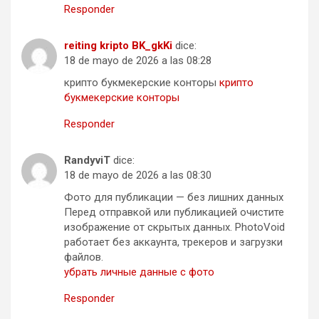
Responder
reiting kripto BK_gkKi
dice:
18 de mayo de 2026 a las 08:28
крипто букмекерские конторы
крипто
букмекерские конторы
Responder
RandyviT
dice:
18 de mayo de 2026 a las 08:30
Фото для публикации — без лишних данных
Перед отправкой или публикацией очистите
изображение от скрытых данных. PhotoVoid
работает без аккаунта, трекеров и загрузки
файлов.
убрать личные данные с фото
Responder