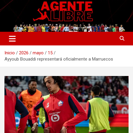
Saltar
al
contenido
La nueva generación del periodismo deportivo.
Agente Libre Digital
Inicio
2026
mayo
15
Ayyoub Bouaddi representará oficialmente a Marruecos