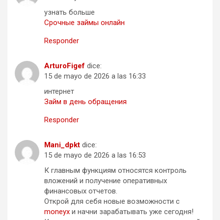
узнать больше
Срочные займы онлайн
Responder
ArturoFigef
dice:
15 de mayo de 2026 a las 16:33
интернет
Займ в день обращения
Responder
Mani_dpkt
dice:
15 de mayo de 2026 a las 16:53
К главным функциям относятся контроль
вложений и получение оперативных
финансовых отчетов.
Открой для себя новые возможности с
moneyx
и начни зарабатывать уже сегодня!