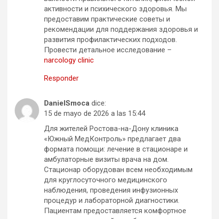
активности и психического здоровья. Мы
предоставим практические советы и
рекомендации для поддержания здоровья и
развития профилактических подходов.
Провести детальное исследование –
narcology clinic
Responder
DanielSmoca
dice:
15 de mayo de 2026 a las 15:44
Для жителей Ростова-на-Дону клиника
«Южный МедКонтроль» предлагает два
формата помощи: лечение в стационаре и
амбулаторные визиты врача на дом.
Стационар оборудован всем необходимым
для круглосуточного медицинского
наблюдения, проведения инфузионных
процедур и лабораторной диагностики.
Пациентам предоставляется комфортное