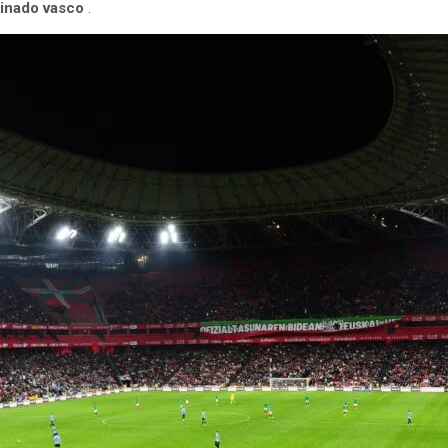
binado vasco
.