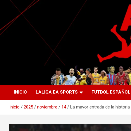
Saltar
al
contenido
La nueva generación del periodismo deportivo.
Agente Libre Digital
INICIO
LALIGA EA SPORTS
FÚTBOL ESPAÑOL
Inicio
2025
noviembre
14
La mayor entrada de la historia