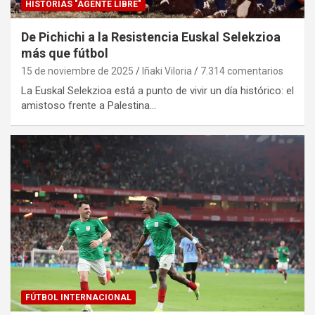
HISTORIAS "AGENTE LIBRE"
De Pichichi a la Resistencia Euskal Selekzioa
más que fútbol
15 de noviembre de 2025
Iñaki Viloria
7.314 comentarios
La Euskal Selekzioa está a punto de vivir un día histórico: el
amistoso frente a Palestina…
FÚTBOL INTERNACIONAL