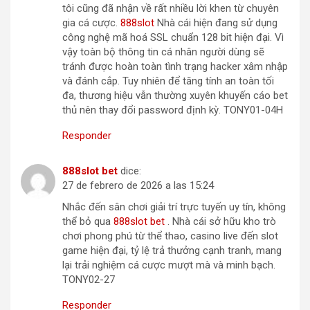
tôi cũng đã nhận về rất nhiều lời khen từ chuyên
gia cá cược.
888slot
Nhà cái hiện đang sử dụng
công nghệ mã hoá SSL chuẩn 128 bit hiện đại. Vì
vậy toàn bộ thông tin cá nhân người dùng sẽ
tránh được hoàn toàn tình trạng hacker xâm nhập
và đánh cắp. Tuy nhiên để tăng tính an toàn tối
đa, thương hiệu vẫn thường xuyên khuyến cáo bet
thủ nên thay đổi password định kỳ. TONY01-04H
Responder
888slot bet
dice:
27 de febrero de 2026 a las 15:24
Nhắc đến sân chơi giải trí trực tuyến uy tín, không
thể bỏ qua
888slot bet
. Nhà cái sở hữu kho trò
chơi phong phú từ thể thao, casino live đến slot
game hiện đại, tỷ lệ trả thưởng cạnh tranh, mang
lại trải nghiệm cá cược mượt mà và minh bạch.
TONY02-27
Responder