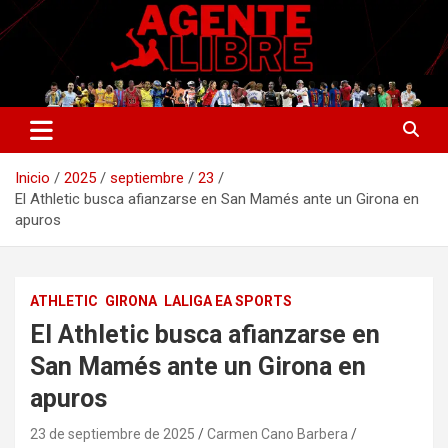
Saltar
al
contenido
La nueva generación del periodismo deportivo.
Agente Libre Digital
Inicio
2025
septiembre
23
El Athletic busca afianzarse en San Mamés ante un Girona en
apuros
ATHLETIC
GIRONA
LALIGA EA SPORTS
El Athletic busca afianzarse en
San Mamés ante un Girona en
apuros
23 de septiembre de 2025
Carmen Cano Barbera