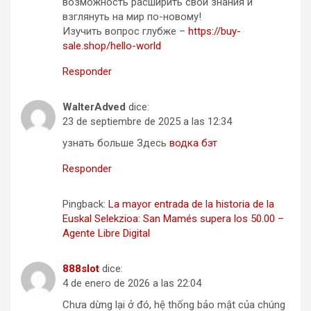
возможность расширить свои знания и
взглянуть на мир по-новому!
Изучить вопрос глубже –
https://buy-
sale.shop/hello-world
Responder
WalterAdved
dice:
23 de septiembre de 2025 a las 12:34
узнать больше Здесь
водка бэт
Responder
Pingback:
La mayor entrada de la historia de la
Euskal Selekzioa: San Mamés supera los 50.00 –
Agente Libre Digital
888slot
dice:
4 de enero de 2026 a las 22:04
Chưa dừng lại ở đó, hệ thống bảo mật của chúng