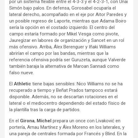
por un sistema flexible entre el 4-3-3 y el 4-2-3-1, con Unai
Simón bajo palos. En defensa, Gorosabel ocuparía el
lateral derecho, acompañado en el eje por Aitor Paredes y
un posible regreso de Laporte, mientras que Adama Boiro
sería la opción en el costado izquierdo. El centro del
campo estaría formado por Mikel Vesga como pivote,
Jauregizar en labores de organización y Sancet en un rol
más ofensivo. Arriba, Álex Berenguer y Iñaki Williams
abrirían el campo por las bandas, mientras que la
referencia ofensiva podría ser Guruzeta, aunque Valverde
también baraja la alternativa de Maroan Sannadi como
falso nueve.
El
Athletic
tiene bajas sensibles: Nico Williams no se ha
recuperado a tiempo y Beñat Prados tampoco estará
disponible. Además, no se descartan rotaciones en el
lateral o el mediocentro dependiendo del estado físico de
la plantilla tras la carga de partidos.
En el
Girona
,
Míchel
prepara un once con Livaković en
portería, Arnau Martínez y Álex Moreno en los laterales, y
una pareja de centrales formada por Francés y Blind. En la