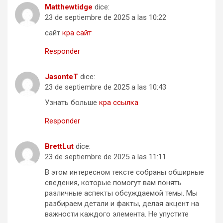
Matthewtidge
dice:
23 de septiembre de 2025 a las 10:22
сайт
кра сайт
Responder
JasonteT
dice:
23 de septiembre de 2025 a las 10:43
Узнать больше
кра ссылка
Responder
BrettLut
dice:
23 de septiembre de 2025 a las 11:11
В этом интересном тексте собраны обширные
сведения, которые помогут вам понять
различные аспекты обсуждаемой темы. Мы
разбираем детали и факты, делая акцент на
важности каждого элемента. Не упустите