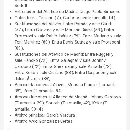
Sorloth
Entrenador del Atlético de Madrid: Diego Pablo Simeone
Goleadores: Giuliano (7′), Carlos Vicente (penalti, 14′)
Sustituciones del Alavés: Entra Parada y sale Guridi
(57′); Entra Guevara y sale Moussa Diarra (58′); Entra
Protesoni y sale Pablo Ibáñez (79′); Entra Mariano y sale
Toni Martínez (80′); Entra Denis Suárez y sale Protesoni
(89′).
Sustituciones del Atlético de Madrid: Entra Ruggeri y
sale Hancko (72′); Entra Gallagher y sale Johhny
Cardoso (72′); Entra Griezmann y sale Almada (72′);
Entra Koke y sale Giuliano (88′); Entra Raspadori y sale
Julián Álvarez (88′).
Amonestaciones al Alavés: Moussa Diarra (T. amarilla,
38′), Para (T. amarilla, 84′)
Amonestaciones al Atlético de Madrid: Johnny Cardoso
(T. amarilla, 29′), Sorloth (T. amarilla, 42′), Koke (T.
amarilla, 90+4′)
Árbitro principal: García Verdura
Árbitro VAR: González Fuertes