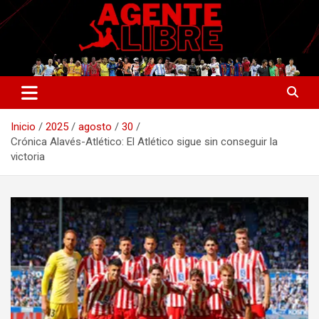
Saltar
al
contenido
La nueva generación del periodismo deportivo.
Agente Libre Digital
Inicio
2025
agosto
30
Crónica Alavés-Atlético: El Atlético sigue sin conseguir la
victoria