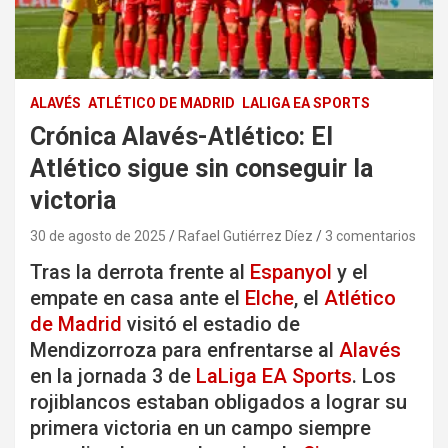
ALAVÉS
ATLÉTICO DE MADRID
LALIGA EA SPORTS
Crónica Alavés-Atlético: El
Atlético sigue sin conseguir la
victoria
30 de agosto de 2025
Rafael Gutiérrez Díez
3 comentarios
Tras la derrota frente al
Espanyol
y el
empate en casa ante el
Elche
, el
Atlético
de Madrid
visitó el estadio de
Mendizorroza para enfrentarse al
Alavés
en la jornada 3 de
LaLiga EA Sports
. Los
rojiblancos estaban obligados a lograr su
primera victoria en un campo siempre