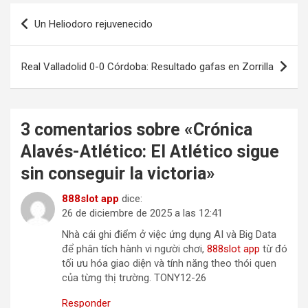
Navegación
Un Heliodoro rejuvenecido
de
entradas
Real Valladolid 0-0 Córdoba: Resultado gafas en Zorrilla
3 comentarios sobre «
Crónica
Alavés-Atlético: El Atlético sigue
sin conseguir la victoria
»
888slot app
dice:
26 de diciembre de 2025 a las 12:41
Nhà cái ghi điểm ở việc ứng dụng AI và Big Data
để phân tích hành vi người chơi,
888slot app
từ đó
tối ưu hóa giao diện và tính năng theo thói quen
của từng thị trường. TONY12-26
Responder