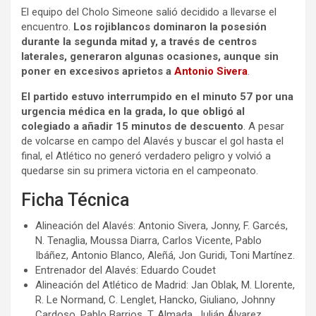
El equipo del Cholo Simeone salió decidido a llevarse el
encuentro.
Los rojiblancos dominaron la posesión
durante la segunda mitad y, a través de centros
laterales, generaron algunas ocasiones, aunque sin
poner en excesivos aprietos a
Antonio Sivera
.
El partido estuvo interrumpido en el minuto 57 por una
urgencia médica en la grada, lo que obligó al
colegiado a añadir 15 minutos de descuento
. A pesar
de volcarse en campo del Alavés y buscar el gol hasta el
final, el Atlético no generó verdadero peligro y volvió a
quedarse sin su primera victoria en el campeonato.
Ficha Técnica
Alineación del Alavés: Antonio Sivera, Jonny, F. Garcés,
N. Tenaglia, Moussa Diarra, Carlos Vicente, Pablo
Ibáñez, Antonio Blanco, Aleñá, Jon Guridi, Toni Martínez.
Entrenador del Alavés: Eduardo Coudet
Alineación del Atlético de Madrid: Jan Oblak, M. Llorente,
R. Le Normand, C. Lenglet, Hancko, Giuliano, Johnny
Cardoso, Pablo Barrios, T. Almada, Julián Álvarez,