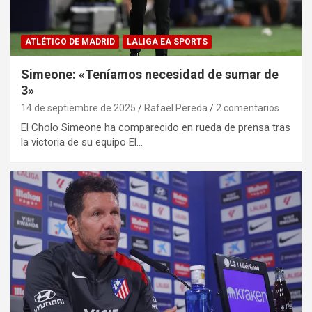
ATLÉTICO DE MADRID
LALIGA EA SPORTS
Simeone: «Teníamos necesidad de sumar de
3»
14 de septiembre de 2025
Rafael Pereda
2 comentarios
El Cholo Simeone ha comparecido en rueda de prensa tras
la victoria de su equipo El…