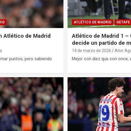
RID
ATLÉTICO DE MADRID
GETAFE
n Atlético de Madrid
Atlético de Madrid 1 –
decide un partido de 
s
14 de marzo de 2026
Aitor Ag
 sumar puntos, pero sabiendo
Mejor con diez que con once, e