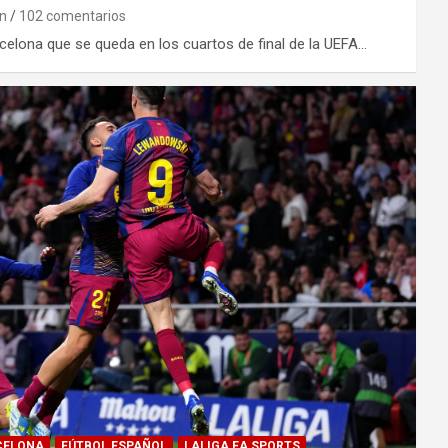
on
102 comentarios
arcelona que se queda en los cuartos de final de la UEFA…
CELONA
FÚTBOL ESPAÑOL
LALIGA EA SPORTS