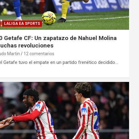
LALIGA EA SPORTS
 0 Getafe CF: Un zapatazo de Nahuel Molina
muchas revoluciones
udo Martin
12 comentarios
l Getafe tuvo el empate en un partido frenético decidido…