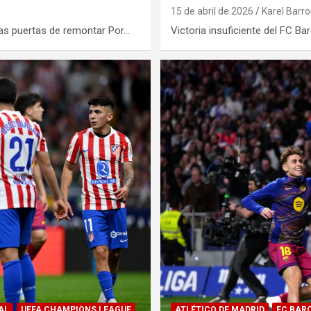
15 de abril de 2026
Karel Barr
las puertas de remontar Por…
Victoria insuficiente del FC B
AL
UEFA CHAMPIONS LEAGUE
ATLÉTICO DE MADRID
FC BAR