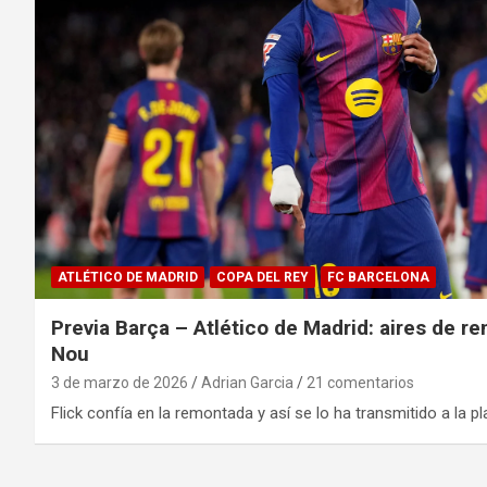
ATLÉTICO DE MADRID
COPA DEL REY
FC BARCELONA
Previa Barça – Atlético de Madrid: aires de 
Nou
3 de marzo de 2026
Adrian Garcia
21 comentarios
Flick confía en la remontada y así se lo ha transmitido a la pl