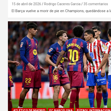
15 de abril de 2026
Rodrigo Caceres Garcia
35 comentarios
El Barça vuelve a morir de pie en Champions, quedándose a 
ATLÉTICO DE MADRID
FC BARCELONA
FÚTBOL INTERNACION