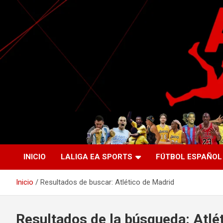
Saltar
al
contenido
La nueva generación del periodismo deportivo.
Agente Libre Digital
INICIO
LALIGA EA SPORTS
FÚTBOL ESPAÑOL
Inicio
Resultados de buscar: Atlético de Madrid
Resultados de la búsqueda:
Atlé