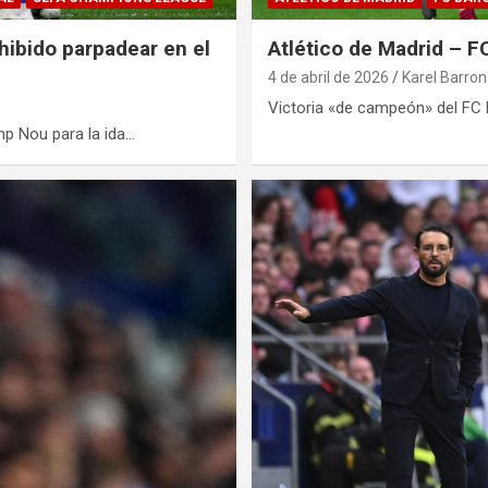
hibido parpadear en el
Atlético de Madrid – 
4 de abril de 2026
Karel Barron
Victoria «de campeón» del FC B
mp Nou para la ida…