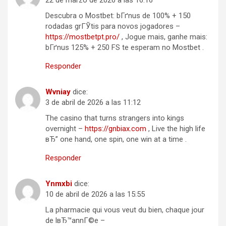
22 de marzo de 2026 a las 16:16
Descubra o Mostbet: bГґnus de 100% + 150
rodadas grГЎtis para novos jogadores –
https://mostbetpt.pro/
, Jogue mais, ganhe mais:
bГґnus 125% + 250 FS te esperam no Mostbet .
Responder
Wvniay
dice:
3 de abril de 2026 a las 11:12
The casino that turns strangers into kings
overnight –
https://gnbiax.com
, Live the high life
вЂ” one hand, one spin, one win at a time .
Responder
Ynmxbi
dice:
10 de abril de 2026 a las 15:55
La pharmacie qui vous veut du bien, chaque jour
de lвЂ™annГ©e –