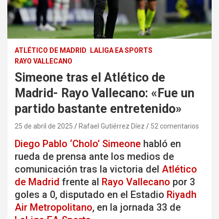
ATLÉTICO DE MADRID
LALIGA EA SPORTS
RAYO VALLECANO
Simeone tras el Atlético de
Madrid- Rayo Vallecano: «Fue un
partido bastante entretenido»
25 de abril de 2025
Rafael Gutiérrez Díez
52 comentarios
Diego Pablo ‘Cholo’ Simeone
habló en
rueda de prensa ante los medios de
comunicación tras la victoria del
Atlético
de Madrid
frente al
Rayo Vallecano
por 3
goles a 0, disputado en el Estadio
Riyadh
Air Metropolitano
, en la jornada 33 de