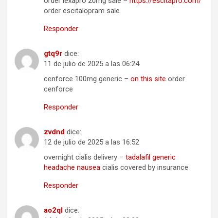
order lexapro 20mg sale –
https://escitapro.com/
order escitalopram sale
Responder
gtq9r
dice:
11 de julio de 2025 a las 06:24
cenforce 100mg generic –
on this site
order
cenforce
Responder
zvdnd
dice:
12 de julio de 2025 a las 16:52
overnight cialis delivery –
tadalafil generic
headache nausea
cialis covered by insurance
Responder
ao2ql
dice: