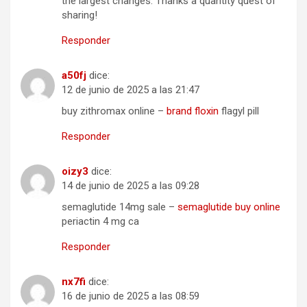
the largest changes. Thanks a quantity quest of
sharing!
Responder
a50fj
dice:
12 de junio de 2025 a las 21:47
buy zithromax online –
brand floxin
flagyl pill
Responder
oizy3
dice:
14 de junio de 2025 a las 09:28
semaglutide 14mg sale –
semaglutide buy online
periactin 4 mg ca
Responder
nx7fi
dice:
16 de junio de 2025 a las 08:59