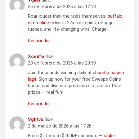
Ygliat
dice:
26 de febrero de 2026 a las 17:13
Roar louder than the reels themselves.
buffalo
slot online
delivers 27x free spins, retrigger
rushes, and life-changing wins. Charge!
Responder
Xcedfe
dice:
28 de febrero de 2026 a las 20:58
Join thousands winning daily at
chumba casino
legit
. Sign up now for your free Sweeps Coins
bonus and dive into premium slot action. Real
prizes — real fun!
Responder
Vghfvx
dice:
2 de marzo de 2026 a las 17:28
From $1 bets to $100k+ cashouts —
stake