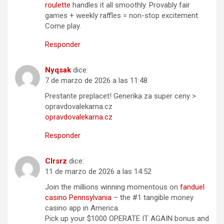
roulette
handles it all smoothly. Provably fair
games + weekly raffles = non-stop excitement.
Come play.
Responder
Nyqsak
dice:
7 de marzo de 2026 a las 11:48
Prestante preplacet! Generika za super ceny >
opravdovalekarna.cz
opravdovalekarna.cz
Responder
Clrsrz
dice:
11 de marzo de 2026 a las 14:52
Join the millions winning momentous on
fanduel
casino Pennsylvania
– the #1 tangible money
casino app in America.
Pick up your $1000 OPERATE IT AGAIN bonus and