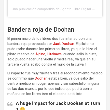
Una publicación compartida de Agente Libre Digital
(@agente
Bandera roja de Doohan
El primer inicio de los libres dos fue intenso con una
bandera roja provocada por
Jack Doohan
. El piloto no
pudo rodar durante los primeros libres, ya que lo hizo el
piloto reserva de
Alpine
,
Hirakawa
. cuando salió la pista,
solo puedo hacer una vuelta y media real, ya que en su
tercera vuelta acabó contra el muro de la curva 1.
El impacto fue muy fuerte y tras el reconocimiento médico
se confirmo que
Doohan
estaba bien, ya que salió del
centro médico sin coger apenas y sin cabestrillo ninguna
de las dos manos, por lo que indica que podrá correr
mañana en los libres tres si el coche está listo.
A huge impact for Jack Doohan at Turn
1