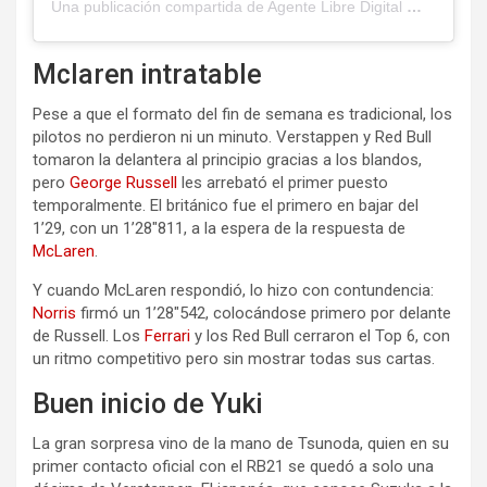
Una publicación compartida de Agente Libre Digital
(@agente
Mclaren intratable
Pese a que el formato del fin de semana es tradicional, los
pilotos no perdieron ni un minuto. Verstappen y Red Bull
tomaron la delantera al principio gracias a los blandos,
pero
George Russell
les arrebató el primer puesto
temporalmente. El británico fue el primero en bajar del
1’29, con un 1’28″811, a la espera de la respuesta de
McLaren
.
Y cuando McLaren respondió, lo hizo con contundencia:
Norris
firmó un 1’28″542, colocándose primero por delante
de Russell. Los
Ferrari
y los Red Bull cerraron el Top 6, con
un ritmo competitivo pero sin mostrar todas sus cartas.
Buen inicio de Yuki
La gran sorpresa vino de la mano de Tsunoda, quien en su
primer contacto oficial con el RB21 se quedó a solo una