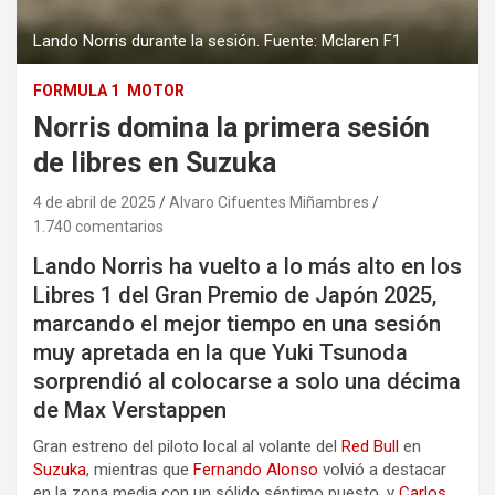
Lando Norris durante la sesión. Fuente: Mclaren F1
FORMULA 1
MOTOR
Norris domina la primera sesión
de libres en Suzuka
4 de abril de 2025
Alvaro Cifuentes Miñambres
1.740 comentarios
Lando Norris ha vuelto a lo más alto en los
Libres 1 del Gran Premio de Japón 2025,
marcando el mejor tiempo en una sesión
muy apretada en la que Yuki Tsunoda
sorprendió al colocarse a solo una décima
de Max Verstappen
Gran estreno del piloto local al volante del
Red Bull
en
Suzuka
, mientras que
Fernando Alonso
volvió a destacar
en la zona media con un sólido séptimo puesto, y
Carlos