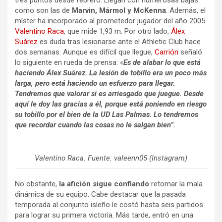
tres puntos desde febrero. Llegan con numerosas bajas
como son las de
Marvin, Mármol y McKenna
. Además, el
míster ha incorporado al prometedor jugador del año 2005
Valentino Raca
, que mide 1,93 m. Por otro lado,
Álex
Suárez
es duda tras lesionarse ante el Athletic Club hace
dos semanas. Aunque es difícil que llegue,
Carrión
señaló
lo siguiente en rueda de prensa: «
Es de alabar lo que está
haciendo Álex Suárez. La lesión de tobillo era un poco más
larga, pero está haciendo un esfuerzo para llegar.
Tendremos que valorar si es arriesgado que juegue. Desde
aquí le doy las gracias a él, porque está poniendo en riesgo
su tobillo por el bien de la UD Las Palmas. Lo tendremos
que recordar cuando las cosas no le salgan bien”.
Valentino Raca. Fuente: valeenn05 (Instagram)
No obstante,
la afición sigue confiando
retomar la mala
dinámica de su equipo. Cabe destacar que la pasada
temporada al conjunto isleño le costó hasta seis partidos
para lograr su primera victoria. Más tarde, entró en una