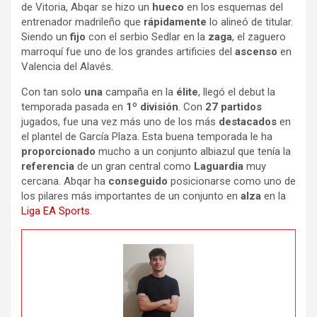
de Vitoria, Abqar se hizo un
hueco
en los esquemas del
entrenador madrileño que
rápidamente
lo alineó de titular.
Siendo un
fijo
con el serbio Sedlar en la
zaga
, el zaguero
marroquí fue uno de los grandes artificies del
ascenso
en
Valencia del Alavés.
Con tan solo
una
campaña en la
élite
, llegó el debut la
temporada pasada en
1º división
. Con
27 partidos
jugados, fue una vez más uno de los más
destacados
en
el plantel de García Plaza. Esta buena temporada le ha
proporcionado
mucho a un conjunto albiazul que tenía la
referencia
de un gran central como
Laguardia
muy
cercana. Abqar ha
conseguido
posicionarse como uno de
los pilares más importantes de un conjunto en
alza
en la
Liga EA Sports
.