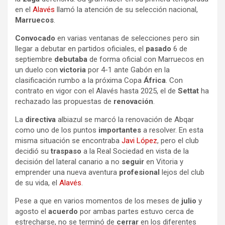
en el
Alavés
llamó la atención de su selección nacional,
Marruecos
.
Convocado
en varias ventanas de selecciones pero sin
llegar a debutar en partidos oficiales, el
pasado
6 de
septiembre
debutaba
de forma oficial con Marruecos en
un duelo con
victoria
por 4-1 ante Gabón en la
clasificación rumbo a la próxima Copa
África
. Con
contrato en vigor con el Alavés hasta 2025, el de
Settat
ha
rechazado las propuestas de
renovación
.
La
directiva
albiazul se marcó la renovación de Abqar
como uno de los puntos
importantes
a resolver. En esta
misma situación se encontraba
Javi López
, pero el club
decidió su
traspaso
a la Real Sociedad en vista de la
decisión del lateral canario a no
seguir
en Vitoria y
emprender una nueva aventura
profesional
lejos del club
de su vida, el
Alavés
.
Pese a que en varios momentos de los meses de
julio
y
agosto el
acuerdo
por ambas partes estuvo cerca de
estrecharse, no se terminó de
cerrar
en los diferentes