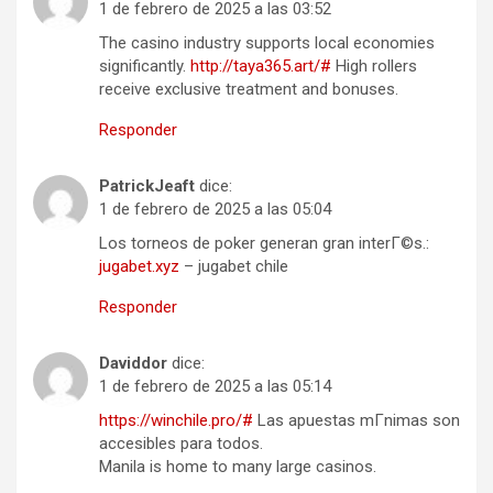
1 de febrero de 2025 a las 03:52
The casino industry supports local economies
significantly.
http://taya365.art/#
High rollers
receive exclusive treatment and bonuses.
Responder
PatrickJeaft
dice:
1 de febrero de 2025 a las 05:04
Los torneos de poker generan gran interГ©s.:
jugabet.xyz
– jugabet chile
Responder
Daviddor
dice:
1 de febrero de 2025 a las 05:14
https://winchile.pro/#
Las apuestas mГ­nimas son
accesibles para todos.
Manila is home to many large casinos.