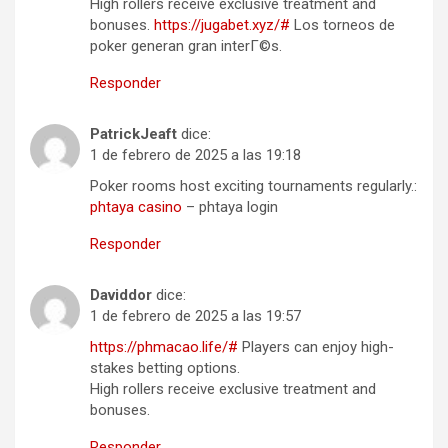
High rollers receive exclusive treatment and
bonuses.
https://jugabet.xyz/#
Los torneos de
poker generan gran interГ©s.
Responder
PatrickJeaft
dice:
1 de febrero de 2025 a las 19:18
Poker rooms host exciting tournaments regularly.:
phtaya casino
– phtaya login
Responder
Daviddor
dice:
1 de febrero de 2025 a las 19:57
https://phmacao.life/#
Players can enjoy high-
stakes betting options.
High rollers receive exclusive treatment and
bonuses.
Responder