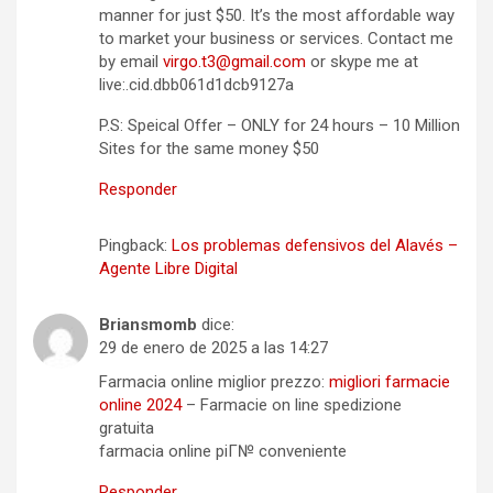
manner for just $50. It’s the most affordable way
to market your business or services. Contact me
by email
virgo.t3@gmail.com
or skype me at
live:.cid.dbb061d1dcb9127a
P.S: Speical Offer – ONLY for 24 hours – 10 Million
Sites for the same money $50
Responder
Pingback:
Los problemas defensivos del Alavés –
Agente Libre Digital
Briansmomb
dice:
29 de enero de 2025 a las 14:27
Farmacia online miglior prezzo:
migliori farmacie
online 2024
– Farmacie on line spedizione
gratuita
farmacia online piГ№ conveniente
Responder