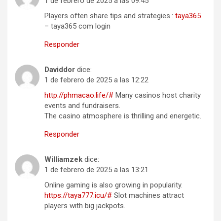
1 de febrero de 2025 a las 09:45
Players often share tips and strategies.:
taya365
– taya365 com login
Responder
Daviddor
dice:
1 de febrero de 2025 a las 12:22
http://phmacao.life/#
Many casinos host charity
events and fundraisers.
The casino atmosphere is thrilling and energetic.
Responder
Williamzek
dice:
1 de febrero de 2025 a las 13:21
Online gaming is also growing in popularity.
https://taya777.icu/#
Slot machines attract
players with big jackpots.