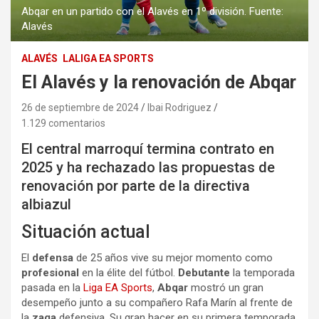
Abqar en un partido con el Alavés en 1º división. Fuente:
Alavés
ALAVÉS
LALIGA EA SPORTS
El Alavés y la renovación de Abqar
26 de septiembre de 2024
Ibai Rodriguez
1.129 comentarios
El central marroquí termina contrato en
2025 y ha rechazado las propuestas de
renovación por parte de la directiva
albiazul
Situación actual
El
defensa
de 25 años vive su mejor momento como
profesional
en la élite del fútbol.
Debutante
la temporada
pasada en la
Liga EA Sports
,
Abqar
mostró un gran
desempeño junto a su compañero Rafa Marín al frente de
la
zaga
defensiva. Su gran hacer en su primera temporada