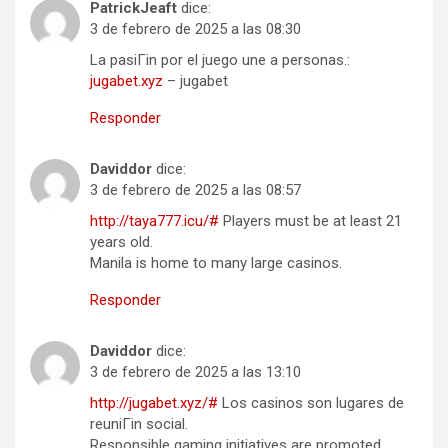
PatrickJeaft
dice:
3 de febrero de 2025 a las 08:30
La pasiГіn por el juego une a personas.:
jugabet.xyz
– jugabet
Responder
Daviddor
dice:
3 de febrero de 2025 a las 08:57
http://taya777.icu/#
Players must be at least 21
years old.
Manila is home to many large casinos.
Responder
Daviddor
dice:
3 de febrero de 2025 a las 13:10
http://jugabet.xyz/#
Los casinos son lugares de
reuniГіn social.
Responsible gaming initiatives are promoted