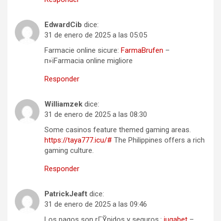
EdwardCib
dice:
31 de enero de 2025 a las 05:05
Farmacie online sicure:
FarmaBrufen
–
п»їFarmacia online migliore
Responder
Williamzek
dice:
31 de enero de 2025 a las 08:30
Some casinos feature themed gaming areas.
https://taya777.icu/#
The Philippines offers a rich
gaming culture.
Responder
PatrickJeaft
dice:
31 de enero de 2025 a las 09:46
Los pagos son rГЎpidos y seguros.:
jugabet
–