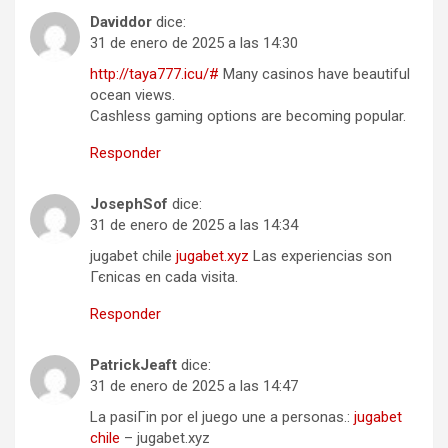
Daviddor
dice:
31 de enero de 2025 a las 14:30
http://taya777.icu/#
Many casinos have beautiful
ocean views.
Cashless gaming options are becoming popular.
Responder
JosephSof
dice:
31 de enero de 2025 a las 14:34
jugabet chile
jugabet.xyz
Las experiencias son
Гєnicas en cada visita.
Responder
PatrickJeaft
dice:
31 de enero de 2025 a las 14:47
La pasiГіn por el juego une a personas.:
jugabet
chile
– jugabet.xyz