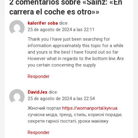
2 comentarios sobre «
Sainz: «En
carrera el coche es otro»
»
kalorifer soba
dice:
25 de agosto de 2024 a las 22:11
Thank you I have just been searching for
information approximately this topic for a while
and yours is the best I have found out so far
However what in regards to the bottom line Are
you certain concerning the supply
Responder
DavidJex
dice:
25 de agosto de 2024 a las 22:54
Жіночий портал
https://womanportal.kyiv.ua
сучасна мода, тренд, стиль; корисні поради;
секрети гарної постаті; уроки макіяжу
Responder