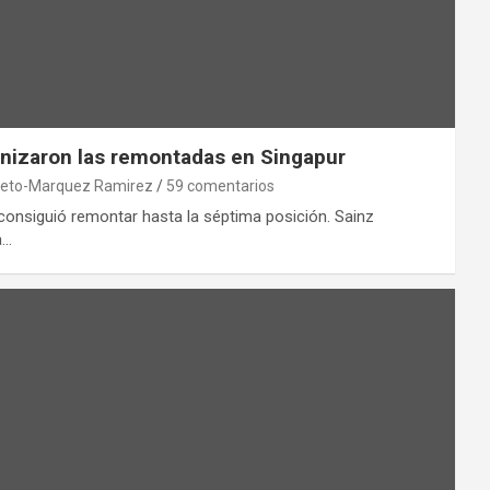
onizaron las remontadas en Singapur
ieto-Marquez Ramirez
59 comentarios
consiguió remontar hasta la séptima posición. Sainz
a…