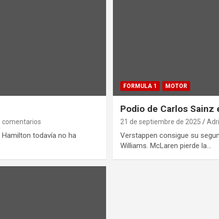
FORMULA 1
MOTOR
Podio de Carlos Sainz 
 comentarios
21 de septiembre de 2025
Adr
. Hamilton todavía no ha
Verstappen consigue su segund
Williams. McLaren pierde la…