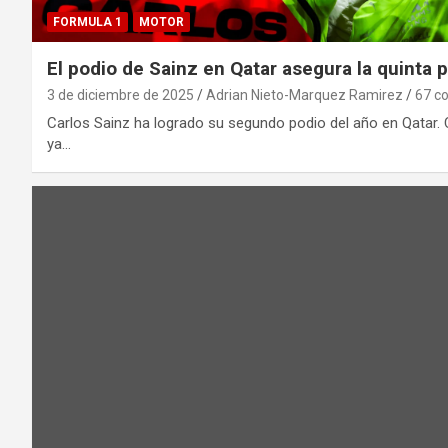
FORMULA 1
MOTOR
El podio de Sainz en Qatar asegura la quinta 
3 de diciembre de 2025
Adrian Nieto-Marquez Ramirez
67 c
Carlos Sainz ha logrado su segundo podio del año en Qatar. 
ya…