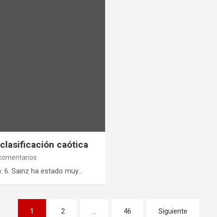
clasificación caótica
comentarios
a: 6. Sainz ha estado muy…
1
2
…
46
Siguiente