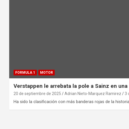
FORMULA 1
MOTOR
Verstappen le arrebata la pole a Sainz en una 
20 de septiembre de 2025
Adrian Nieto-Marquez Ramirez
3 
Ha sido la clasificación con más banderas rojas de la histori
Paginación