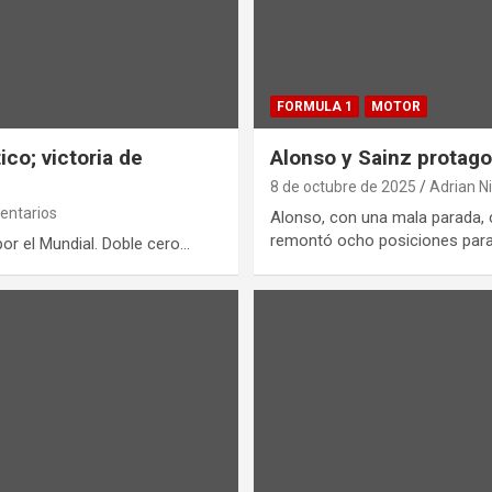
FORMULA 1
MOTOR
co; victoria de
Alonso y Sainz protag
8 de octubre de 2025
Adrian N
entarios
Alonso, con una mala parada, 
remontó ocho posiciones par
por el Mundial. Doble cero…