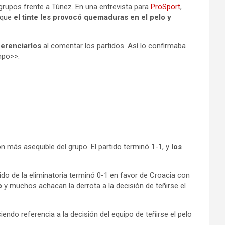
 grupos frente a Túnez. En una entrevista para
ProSport
,
 que
el tinte les provocó quemaduras en el pelo y
ferenciarlos
al comentar los partidos. Así lo confirmaba
mpo>>.
ón más asequible del grupo. El partido terminó 1-1, y
los
tido de la eliminatoria terminó 0-1 en favor de Croacia con
o
y muchos achacan la derrota a la decisión de teñirse el
ndo referencia a la decisión del equipo de teñirse el pelo