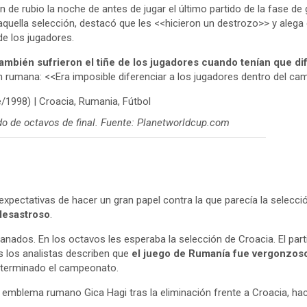
de rubio la noche de antes de jugar el último partido de la fase de
uella selección, destacó que les <<hicieron un destrozo>> y alega
de los jugadores.
mbién sufrieron el tiñe de los jugadores cuando tenían que di
ón rumana: <<Era imposible diferenciar a los jugadores dentro del ca
ido de octavos de final. Fuente: Planetworldcup.com
 expectativas de hacer un gran papel contra la que parecía la selecci
 desastroso
.
anados. En los octavos les esperaba la selección de Croacia.
El par
ás los analistas describen que
el juego de Rumanía fue vergonzos
er terminado el campeonato.
 emblema rumano Gica Hagi tras la eliminación frente a Croacia, hacie