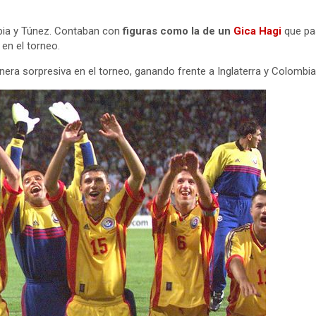
mbia y Túnez. Contaban con
figuras como la de un
Gica Hagi
que pa
en el torneo.
era sorpresiva en el torneo, ganando frente a Inglaterra y Colombi