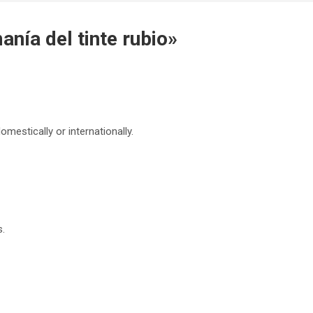
nía del tinte rubio
»
estically or internationally.
s.