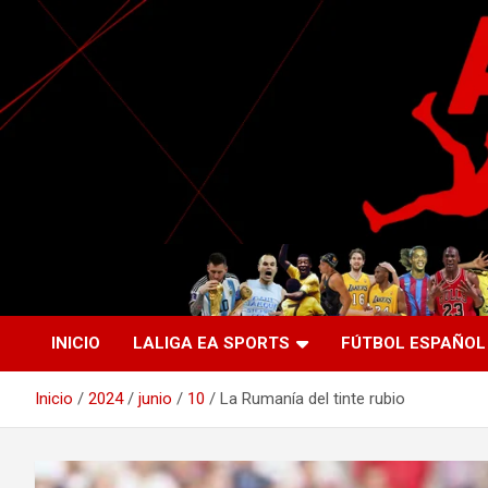
Saltar
al
contenido
La nueva generación del periodismo deportivo.
Agente Libre Digital
INICIO
LALIGA EA SPORTS
FÚTBOL ESPAÑOL
Inicio
2024
junio
10
La Rumanía del tinte rubio