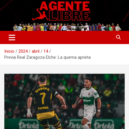
Saltar
al
contenido
La nueva generación del periodismo deportivo.
Agente Libre Digital
Inicio
2024
abril
14
Previa Real Zaragoza Elche: La quema aprieta