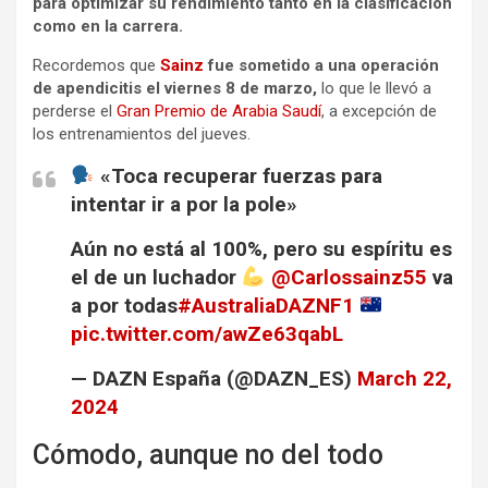
para optimizar su rendimiento tanto en la clasificación
como en la carrera.
Recordemos que
Sainz
fue sometido a una operación
de apendicitis el viernes 8 de marzo,
lo que le llevó a
perderse el
Gran Premio de Arabia Saudí
, a excepción de
los entrenamientos del jueves.
«Toca recuperar fuerzas para
intentar ir a por la pole»
Aún no está al 100%, pero su espíritu es
el de un luchador
@Carlossainz55
va
a por todas
#AustraliaDAZNF1
pic.twitter.com/awZe63qabL
— DAZN España (@DAZN_ES)
March 22,
2024
Cómodo, aunque no del todo