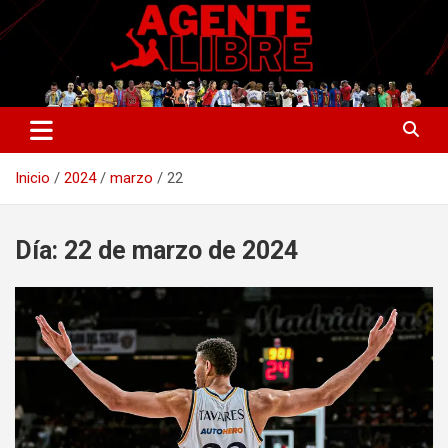
Saltar
al
contenido
La nueva generación del periodismo deportivo.
Agente Libre Digital
Inicio
2024
marzo
22
Día:
22 de marzo de 2024