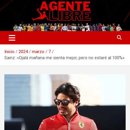
Saltar
al
contenido
La nueva generación del periodismo deportivo.
Agente Libre Digital
Inicio
2024
marzo
7
Sainz: «Ojalá mañana me sienta mejor, pero no estaré al 100%»