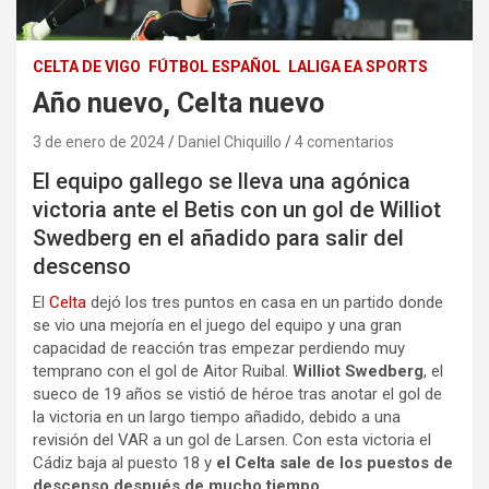
CELTA DE VIGO
FÚTBOL ESPAÑOL
LALIGA EA SPORTS
Año nuevo, Celta nuevo
3 de enero de 2024
Daniel Chiquillo
4 comentarios
El equipo gallego se lleva una agónica
victoria ante el Betis con un gol de Williot
Swedberg en el añadido para salir del
descenso
El
Celta
dejó los tres puntos en casa en un partido donde
se vio una mejoría en el juego del equipo y una gran
capacidad de reacción tras empezar perdiendo muy
temprano con el gol de Aitor Ruibal.
Williot Swedberg
, el
sueco de 19 años se vistió de héroe tras anotar el gol de
la victoria en un largo tiempo añadido, debido a una
revisión del VAR a un gol de Larsen. Con esta victoria el
Cádiz baja al puesto 18 y
el Celta sale de los puestos de
descenso después de mucho tiempo
.