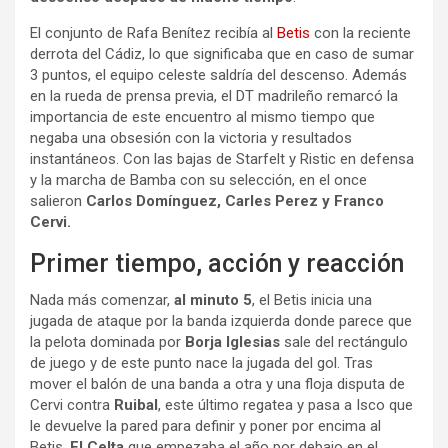
El conjunto de Rafa Benítez recibía al
Betis
con la reciente
derrota del Cádiz, lo que significaba que en caso de sumar
3 puntos, el equipo celeste saldría del descenso. Además
en la rueda de prensa previa, el DT madrileño remarcó la
importancia de este encuentro al mismo tiempo que
negaba una obsesión con la victoria y resultados
instantáneos. Con las bajas de Starfelt y Ristic en defensa
y la marcha de Bamba con su selección, en el once
salieron
Carlos Domínguez, Carles Perez y Franco
Cervi.
Primer tiempo, acción y reacción
Nada más comenzar,
al minuto 5
, el Betis inicia una
jugada de ataque por la banda izquierda donde parece que
la pelota dominada por
Borja Iglesias
sale del rectángulo
de juego y de este punto nace la jugada del gol. Tras
mover el balón de una banda a otra y una floja disputa de
Cervi contra
Ruibal
, este último regatea y pasa a Isco que
le devuelve la pared para definir y poner por encima al
Betis.
El Celta
que empezaba el año por debajo en el