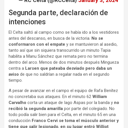
— RC Celta (@RCCelta)
January 3, 2024
Segunda parte, declaración de
intenciones
El Celta saltó al campo como se había ido a los vestidores
antes del descanso, en busca de la victoria.
No se
conformaron con el empate
y se mantuvieron al asedio,
tanto así que sin siquiera transcurrido un minuto Tapia
habilita a Manu Sánchez que remata pero no termina
dentro del arco. Menos de dos minutos después Mingueza
centra a
Larsen que pateaba desviado pero daba un
aviso
de que no saldrían a regalar nada en el segundo
tiempo.
A pesar de avanzar en el campo el equipo de Rafa Benítez
no concretaba sus ataques. En el minuto 62
William
Carvalho
corta un ataque de Iago Aspas por la banda y
no
recibió la segunda amarilla
por parte del colegiado. No
todo podía salir bien para el Celta, en el minuto 65 en una
conducción
Franco Cervi se toma el músculo anterior y
tiene que salir lesionado
,
en su lugar entró Williot