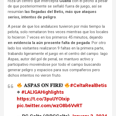
roza un centro que intercepta
Guaita
con el pecho a pesar
de que posteriormente se señaló fuera de juego, así se
resumían
las llegadas del Betis, más que ataques
serios, intentos de peligro
.
A pesar de que los andaluces tuvieron por más tiempo la
pelota, solo remataron tres veces mientras que los locales
lo hicieron 7 veces en los primeros 45 minutos, dejando
en evidencia la aún presente falta de pegada
. Por otro
lado los visitantes realizaron 9 faltas en la primera parte,
trabando ligeramente el juego en el centro del campo. Iago
Aspas, autor del gol de penal, se mantuvo activo y
participativo moviéndose por todo el campo buscando
generar peligro y espacios para sus compañeros pero
dichos intentos no vieron fruto.
𝐀𝐒𝐏𝐀𝐒 𝐎𝐍 𝐅𝐈𝐑𝐄!
#CeltaRealBetis
⋄
#LALIGAHighlights
https://t.co/3puUYOIxip
pic.twitter.com/wzO8b6VvRT