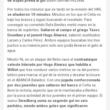
de Aspas previa al gol
sobre German Pezzella.
Por todos los minutos que se tardó en la revisión del VAR,
se añadieron 10 minutos
. Minutos en los que el Celta no
bajó los brazos y siguió buscando el resultado. Para
conseguir su cometido Rafa Benítez metió mano en la
banca de suplentes.
Saltaron al campo el griego Tasos
Douvikas y el juvenil Hugo Álvarez
, salieron sustituidos
Larsen y Carles Pérez. Ambos equipos buscaban los tres
puntos a su manera pero solo uno podía llevarse el gato al
agua.
Minuto 96, en un ataque del Betis nace el
contraataque
celeste liderado por Hugo Álvarez que habilita a
Williot
que tras conducir varios metros se va del portero
bético para marcar el gol de la victoria y desatar la locura
en el ABANCA Balaídos. Con una
jugada confeccionada
por dos juveniles que saltaron del banco
el Celta se
llevó la victoria, aspecto que se le machacaba a Benítez
por la poca actividad de los juveniles en el primer equipo. El
sueco
Swedberg suma su segundo gol en seis
partidos, siendo ambos goles que significaron