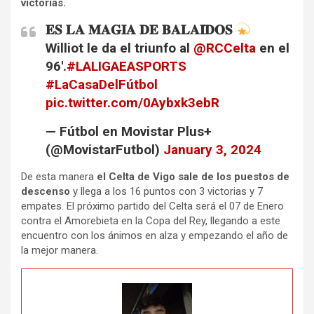
victorias.
𝐄𝐒 𝐋𝐀 𝐌𝐀𝐆𝐈𝐀 𝐃𝐄 𝐁𝐀𝐋𝐀𝐈́𝐃𝐎𝐒
Williot le da el triunfo al
@RCCelta
en el
96′.
#LALIGAEASPORTS
#LaCasaDelFútbol
pic.twitter.com/0Aybxk3ebR
— Fútbol en Movistar Plus+
(@MovistarFutbol)
January 3, 2024
De esta manera
el Celta de Vigo sale de los puestos de
descenso
y llega a los 16 puntos con 3 victorias y 7
empates. El próximo partido del Celta será el 07 de Enero
contra el Amorebieta en la Copa del Rey, llegando a este
encuentro con los ánimos en alza y empezando el año de
la mejor manera.